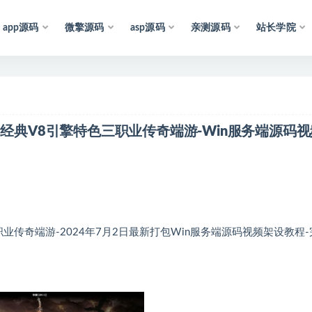
app源码
微擎源码
asp源码
亲测源码
站长学院
声
明
：
所
有
资
源
均
收
集
于
互
联
网
，
仅
供
学
】经典V8引擎特色三职业传奇端游-Win服务端源码视
传奇端游-2024年7月2日最新打包Win服务端源码视频架设教程-