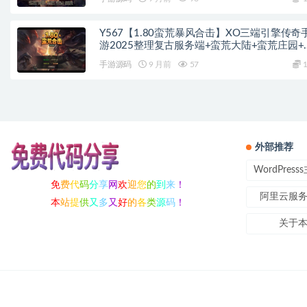
Y567【1.80蛮荒暴风合击】XO三端引擎传奇
游2025整理复古服务端+蛮荒大陆+蛮荒庄园+
荒战场
手游源码
9 月前
57
1
外部推荐
WordPres
免
费
代
码
分
享
网
欢
迎
您
的
到
来
！
阿里云服
本
站
提
供
又
多
又
好
的
各
类
源
码
！
关于