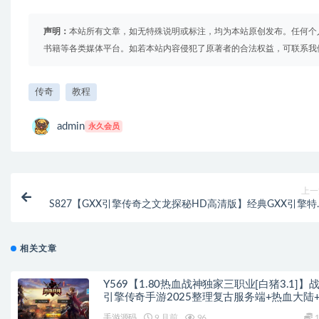
声明：
本站所有文章，如无特殊说明或标注，均为本站原创发布。任何个
书籍等各类媒体平台。如若本站内容侵犯了原著者的合法权益，可联系我
传奇
教程
admin
永久会员
上一
S827【GXX引擎传奇之文龙探秘HD高清版】经典GXX引擎特
单职业传奇端游-最新打包Win服务端源码视频架设教程-完整
套补丁-配套全套登入
相关文章
Y569【1.80热血战神独家三职业[白猪3.1]】
引擎传奇手游2025整理复古服务端+热血大陆
荒大陆+黄金大陆
手游源码
9 月前
96
1