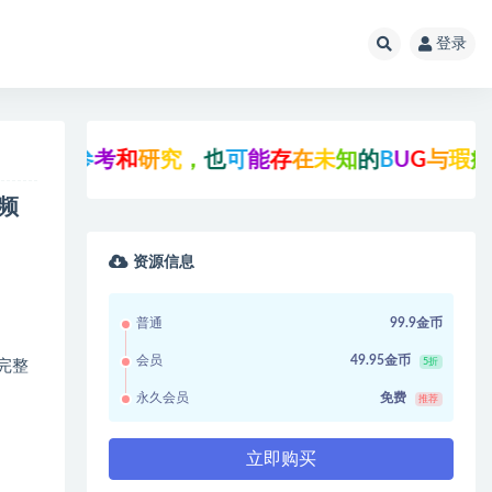
登录
习
参
考
和
研
究
，
也
可
能
存
在
未
知
的
B
U
G
与
瑕
疵
，
可
频
资源信息
普通
99.9金币
会员
49.95金币
5折
完整
永久会员
免费
推荐
立即购买