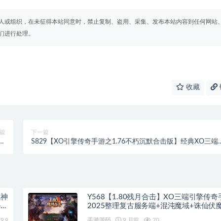
人或组织，在未征得本站同意时，禁止复制、盗用、采集、发布本站内容到任何网站
们进行处理。
收藏
篇
下一篇
色
S829【XO引擎传奇手游之1.76不朽沉默合击版】经典XO三端
配
擎传奇手游-Win服务端源码视频架设教程-1.76经典复古-安卓P
器
电脑苹果IOS三端版本
战神
Y568【1.80残月合击】XO三端引擎传奇
+蛮
2025整理复古服务端+混沌魔域+诛仙伏
空间
9.9
手游源码
9 月前
70