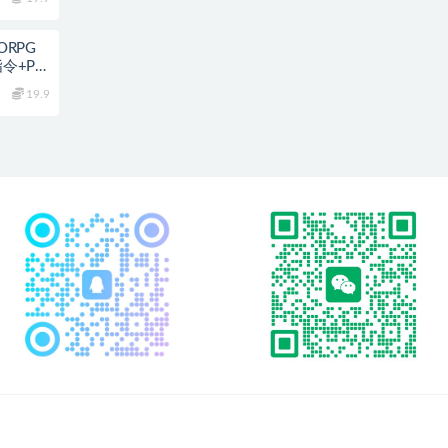
ORPG
令+PC
19.9