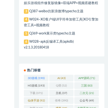
娱乐游戏组件修复版镜像+双端APP+视频搭建教程
Q387-weibo仿新浪微博typecho主题
3
W024–XO客户端UI字符串加密工具|XO引擎加
4
密工具+视频教程
Q369-work展示类typecho主题
5
W028–apk反编译工具(apkdb)
6
v2.1.3.20180418
热门标签
3D游戏
(190)
AI
(43)
APP源码
(71)
H5游戏
(193)
Q萌
(52)
三国
(83)
下载
(371)
主机
(37)
二次元
(21)
仙侠手游
(92)
传奇
(390)
公众号
(49)