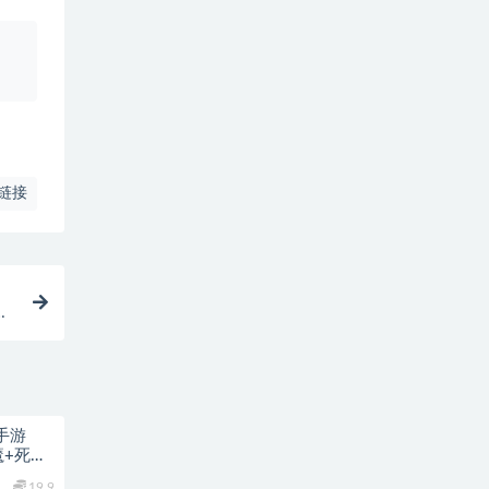
、
链接
引
C
手游
魔+死亡
19.9