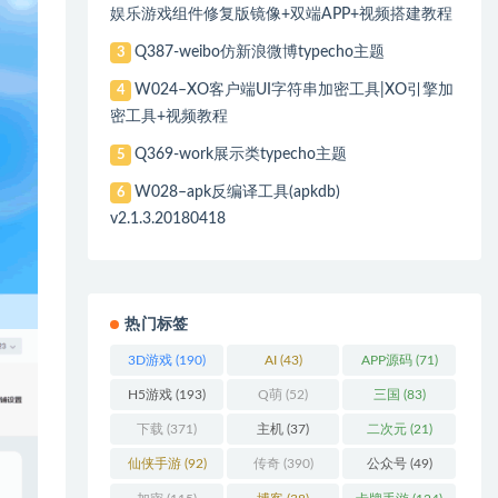
娱乐游戏组件修复版镜像+双端APP+视频搭建教程
Q387-weibo仿新浪微博typecho主题
3
W024–XO客户端UI字符串加密工具|XO引擎加
4
密工具+视频教程
Q369-work展示类typecho主题
5
W028–apk反编译工具(apkdb)
6
v2.1.3.20180418
热门标签
3D游戏
(190)
AI
(43)
APP源码
(71)
H5游戏
(193)
Q萌
(52)
三国
(83)
下载
(371)
主机
(37)
二次元
(21)
仙侠手游
(92)
传奇
(390)
公众号
(49)