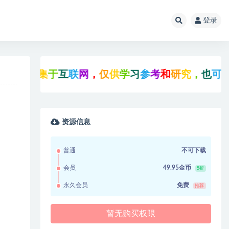
登录
集
于
互
联
网
，
仅
供
学
习
参
考
和
研
究
，
也
可
能
存
在
未
资源信息
普通
不可下载
会员
49.95金币
5折
永久会员
免费
推荐
暂无购买权限