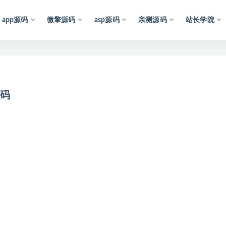
app源码
微擎源码
asp源码
亲测源码
站长学院
声
明
：
所
有
资
源
均
收
源码