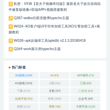
私密：S938【老夫子镜像终结版】最新老夫子娱乐游戏组
2
件修复版镜像+双端APP+视频搭建教程
Q387-weibo仿新浪微博typecho主题
3
W024–XO客户端UI字符串加密工具|XO引擎加密工具+视
4
频教程
W028–apk反编译工具(apkdb) v2.1.3.20180418
5
Q369-work展示类typecho主题
6
热门标签
3D游戏
(190)
AI
(43)
APP源码
(71)
H5游戏
(193)
Q萌
(52)
三国
(83)
下载
(371)
主机
(37)
二次元
(21)
仙侠手游
(92)
传奇
(390)
公众号
(49)
加密
(115)
博客
(38)
卡牌手游
(124)