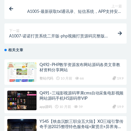
上一篇
A1005-最新获取txl通讯录、短信系统，APP支持安卓
IOS双端原生
下一篇
A1007-诺诺打赏系统二开版-php视频打赏源码完整版
+搭建教程
相关文章
Q492–PHP教学资源发布网站源码各类文章教
材资料分享网站
整站代码
10 月前
66
19.9
Q491–三端影视源码苹果cms自动采集电影视频
网站源码手机H5源码带VIP
app源码
10 月前
59
19.9
Y545【铁血沉默三职业五大陆】XO三端引擎传
奇手游2025整理特色服务端+聚贤庄+异界海岛