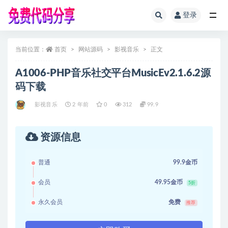
登录
全部
当前位置：
首页
网站源码
影视音乐
正文
A1006-PHP音乐社交平台MusicEv2.1.6.2源
码下载
影视音乐
2 年前
0
312
99.9
资源信息
普通
99.9金币
会员
49.95金币
5折
永久会员
免费
推荐