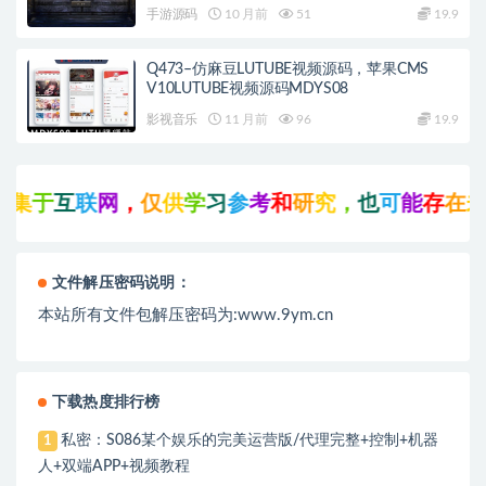
+北方雪原+西部沙漠
手游源码
10 月前
51
19.9
Q473–仿麻豆LUTUBE视频源码，苹果CMS
V10LUTUBE视频源码MDYS08
影视音乐
11 月前
96
19.9
于
互
联
网
，
仅
供
学
习
参
考
和
研
究
，
也
可
能
存
在
未
知
文件解压密码说明：
本站所有文件包解压密码为:www.9ym.cn
下载热度排行榜
私密：S086某个娱乐的完美运营版/代理完整+控制+机器
1
人+双端APP+视频教程