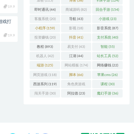
加密
(115)
博客
(38)
卡牌手游
(124)
19.9
即时通讯
(44)
商城源码
(82)
回合手游
(154)
客服系统
(20)
导航
(43)
小游戏
(23)
小游戏打
小程序
(159)
影视
(18)
影音系统
(87)
19.9
投资赚钱
(20)
抖音
(41)
支付系统
(40)
教程
(893)
易支付
(43)
智能
(55)
机器人
(42)
江湖
(44)
站长工具
(52)
端游
(125)
网站模板
(174)
网络赚钱
(22)
网页游戏
(118)
脚本
(66)
苹果cms
(26)
西游系列
(119)
角色类游戏
课程
(30)
(306)
闯关手游
(30)
阿拉德
(23)
魔幻手游
(36)