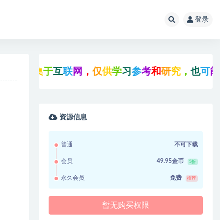
登录
收
集
于
互
联
网
，
仅
供
学
习
参
考
和
研
究
，
也
可
能
存
在
资源信息
普通
不可下载
会员
49.95金币
5折
永久会员
免费
推荐
暂无购买权限