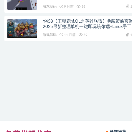
游戏源码
9 月前
88
1
Y458【王朝霸域OL之英雄联盟】典藏策略页
2025最新整理单机一键即玩镜像端+Linux手
务端+充值后台+详细外网搭建教程
游戏源码
11 月前
59
1
外部推荐