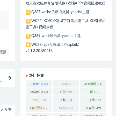
娱乐游戏组件修复版镜像+双端APP+视频搭建教程
Q387-weibo仿新浪微博typecho主题
3
、
W024–XO客户端UI字符串加密工具|XO引擎加
4
密工具+视频教程
Q369-work展示类typecho主题
5
W028–apk反编译工具(apkdb)
6
v2.1.3.20180418
链接
热门标签
奖
3D游戏
(190)
AI
(43)
APP源码
(71)
H5游戏
(193)
Q萌
(52)
三国
(83)
下载
(371)
主机
(37)
二次元
(21)
仙侠手游
(92)
传奇
(390)
公众号
(49)
器人女友