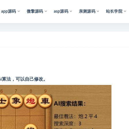
app源码
微擎源码
asp源码
亲测源码
站长学院
声
明
：
所
有
资
源
均
ai算法，可以自己修改。