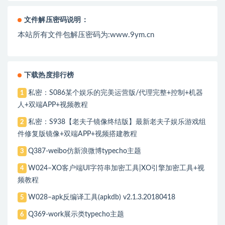
文件解压密码说明：
本站所有文件包解压密码为:www.9ym.cn
下载热度排行榜
私密：S086某个娱乐的完美运营版/代理完整+控制+机器
1
人+双端APP+视频教程
私密：S938【老夫子镜像终结版】最新老夫子娱乐游戏组
2
件修复版镜像+双端APP+视频搭建教程
Q387-weibo仿新浪微博typecho主题
3
W024–XO客户端UI字符串加密工具|XO引擎加密工具+视
4
频教程
W028–apk反编译工具(apkdb) v2.1.3.20180418
5
Q369-work展示类typecho主题
6