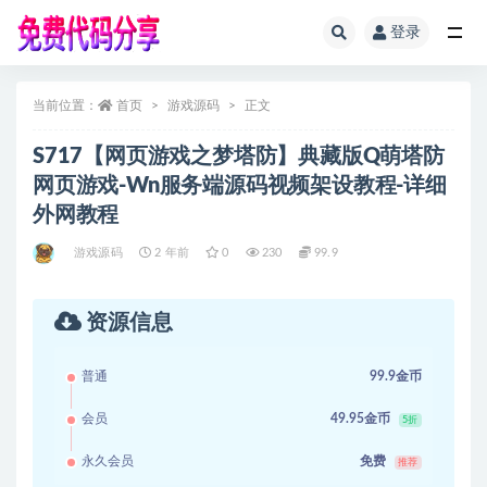
登录
全部
当前位置：
首页
游戏源码
正文
S717【网页游戏之梦塔防】典藏版Q萌塔防
网页游戏-Wn服务端源码视频架设教程-详细
外网教程
游戏源码
2 年前
0
230
99.9
资源信息
普通
99.9金币
会员
49.95金币
5折
永久会员
免费
推荐