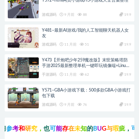
Y572–html网页小游戏H5小游戏大全合集整理
游戏源码
9 月前
88
19.9
Y481–最新AI游戏/我的人工智能聊天机器人女
友
游戏源码
11 月前
51
19.9
Y473【开炮吧少年259魔改版】末世策略塔防
手游2025最新整理单机一键即玩镜像端+Linux
服务端+本地热更+本地验证+解密工具+CDK后
手游源码
11 月前
62
19.9
台+运营后台+教程
Y571–GBA小游戏下载：500多款GBA小游戏打
包下载
游戏源码
9 月前
76
19.9
考
和
研
究
，
也
可
能
存
在
未
知
的
B
U
G
与
瑕
疵
，
可
先
联