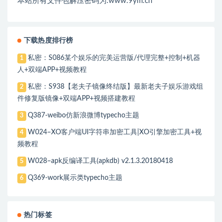
本站所有文件包解压密码为:www.9ym.cn
下载热度排行榜
私密：S086某个娱乐的完美运营版/代理完整+控制+机器
1
人+双端APP+视频教程
私密：S938【老夫子镜像终结版】最新老夫子娱乐游戏组
2
件修复版镜像+双端APP+视频搭建教程
Q387-weibo仿新浪微博typecho主题
3
W024–XO客户端UI字符串加密工具|XO引擎加密工具+视
4
频教程
W028–apk反编译工具(apkdb) v2.1.3.20180418
5
Q369-work展示类typecho主题
6
热门标签