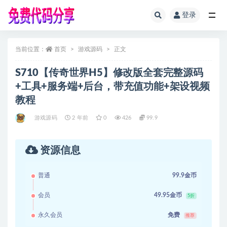
登录
全部
当前位置：
首页
游戏源码
正文
S710【传奇世界H5】修改版全套完整源码
+工具+服务端+后台，带充值功能+架设视频
教程
游戏源码
2 年前
0
426
99.9
资源信息
普通
99.9金币
会员
49.95金币
5折
永久会员
免费
推荐