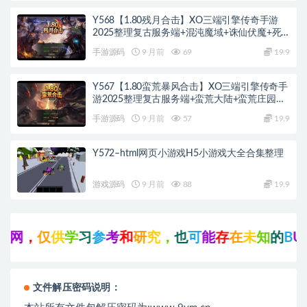
Y568【1.80残月合击】XO三端引擎传奇手游
2025整理复古服务端+混沌魔域+诛仙伏魔+死
亡空间
手游源码
9 月前
69
19.9
Y567【1.80蛮荒暴风合击】XO三端引擎传奇手
游2025整理复古服务端+蛮荒大陆+蛮荒庄园
+蛮荒战场
手游源码
9 月前
57
19.9
Y572–html网页小游戏H5小游戏大全合集整理
游戏源码
9 月前
88
19.9
仅
供
学
习
参
考
和
研
究
，
也
可
能
存
在
未
知
的
B
U
G
与
瑕
文件解压密码说明：