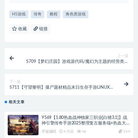
H5游戏
传奇
教程
角色类游戏
收藏
链接
上一篇
S709【梦幻庄园】游戏源代码/魔幻为主题的经营类手
游源码
下一篇
S711【守望黎明】僵尸题材精品末日生存手游LINUX手
工外网端+外网架构教程
相关文章
Y569【1.80热血战神独家三职业[白猪3.1]】战
神引擎传奇手游2025整理复古服务端+热血大陆
+蛮荒大陆+黄金大陆
手游源码
9 月前
96
19.9