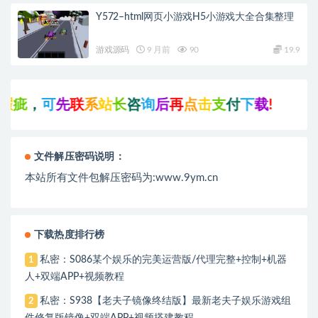
Y572–html网页小游戏H5小游戏大全合集整理
游戏源码
9 月前
90
19.9
，
可
先
联
系
站
长
咨
询
后
再
点
击
支
付
下
载
!
文件解压密码说明：
本站所有文件包解压密码为:www.9ym.cn
下载热度排行榜
私密：S086某个娱乐的完美运营版/代理完整+控制+机器
1
人+双端APP+视频教程
私密：S938【老夫子镜像终结版】最新老夫子娱乐游戏组
2
件修复版镜像+双端APP+视频搭建教程