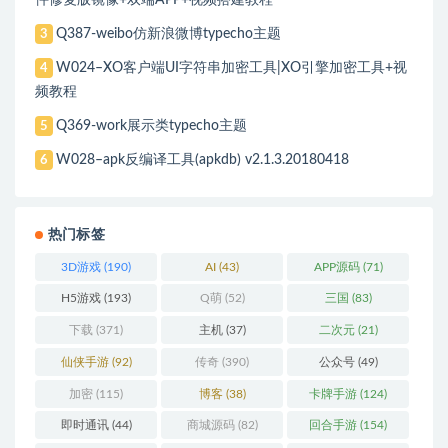
Q387-weibo仿新浪微博typecho主题
3
W024–XO客户端UI字符串加密工具|XO引擎加密工具+视
4
频教程
Q369-work展示类typecho主题
5
W028–apk反编译工具(apkdb) v2.1.3.20180418
6
热门标签
3D游戏
(190)
AI
(43)
APP源码
(71)
H5游戏
(193)
Q萌
(52)
三国
(83)
下载
(371)
主机
(37)
二次元
(21)
仙侠手游
(92)
传奇
(390)
公众号
(49)
加密
(115)
博客
(38)
卡牌手游
(124)
即时通讯
(44)
商城源码
(82)
回合手游
(154)