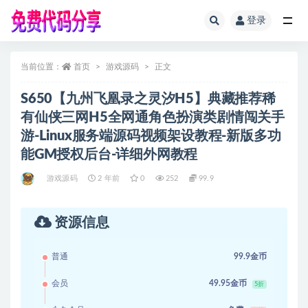
登录
全部
当前位置：
首页
游戏源码
正文
S650【九州飞凰录之灵汐H5】典藏推荐稀
有仙侠三网H5全网通角色扮演类剧情闯关手
游-Linux服务端源码视频架设教程-新版多功
能GM授权后台-详细外网教程
游戏源码
2 年前
0
252
99.9
资源信息
普通
99.9金币
会员
49.95金币
5折