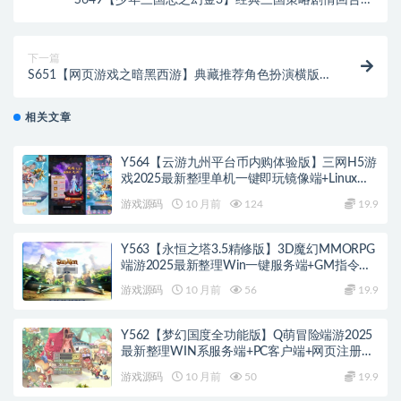
S649【少年三国志之幻金3】经典三国策略剧情回合卡
牌手游-Linux服务端源码视频架设教程-多功能GM网页
后台工具-GM后台-CDK卡密授权后台-安卓苹果IOS双
端版本
下一篇
S651【网页游戏之暗黑西游】典藏推荐角色扮演横版格
斗页游-Win服务端源码视频架设教程-配套GM工具-微
端-详细外网教程
相关文章
Y564【云游九州平台币内购体验版】三网H5游
戏2025最新整理单机一键即玩镜像端+Linux手
工服务端+管理后台+GM授权后台+教程
游戏源码
10 月前
124
19.9
Y563【永恒之塔3.5精修版】3D魔幻MMORPG
端游2025最新整理Win一键服务端+GM指令
+PC客户端+教程
游戏源码
10 月前
56
19.9
Y562【梦幻国度全功能版】Q萌冒险端游2025
最新整理WIN系服务端+PC客户端+网页注册
+GM工具+GM命令+教程
游戏源码
10 月前
50
19.9