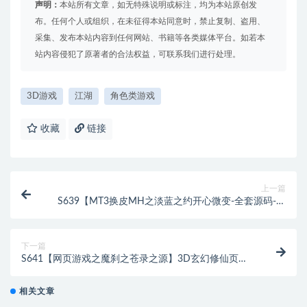
声明：
本站所有文章，如无特殊说明或标注，均为本站原创发
布。任何个人或组织，在未征得本站同意时，禁止复制、盗用、
采集、发布本站内容到任何网站、书籍等各类媒体平台。如若本
站内容侵犯了原著者的合法权益，可联系我们进行处理。
3D游戏
江湖
角色类游戏
收藏
链接
上一篇
S639【MT3换皮MH之淡蓝之约开心微变-全套源码-附
带攻略】经典角色扮演类Q萌卡通剧情任务回合手游-
Linux服务端源码视频架设教程-多功能GM网页后台工
具-安卓苹果ios双端版本
下一篇
S641【网页游戏之魔刹之苍录之源】3D玄幻修仙页游-
Wn服务端源码视频架设教程-配套GM工具-详细外网教
程
相关文章