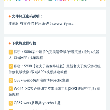
文件解压密码说明：
本站所有文件包解压密码为:www.9ym.cn
下载热度排行榜
私密：S086某个娱乐的完美运营版/代理完整+控制+机器
1
人+双端APP+视频教程
私密：S938【老夫子镜像终结版】最新老夫子娱乐游戏组
2
件修复版镜像+双端APP+视频搭建教程
Q387-weibo仿新浪微博typecho主题
3
W024–XO客户端UI字符串加密工具|XO引擎加密工具+视
4
频教程
Q369-work展示类typecho主题
5