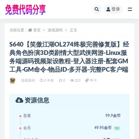
登录
全部
当前位置：
首页
游戏源码
正文
S640【笑傲江湖OL274终极完善修复版】经
典角色扮演3D类剧情大型武侠网游-Linux服
务端源码视频架设教程-登入器注册-配套GM
工具-GM命令-物品ID-多开器-完整PC客户端
游戏源码
2 年前
0
223
99.9
资源信息
普通
99.9金币
会员
49.95金币
5折