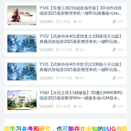
Y561【笑傲江湖256超改魂帝版】3D动作武侠
端游2025最新整理单机一键即玩镜像端+Linux
手工服务端+网页注册+GM工具+GM命令+PC客
游戏源码
9 月前
49
19.9
户端+教程
Y552【武林外传401柔情复古100级强天位版】
典藏武侠端游2025最新整理单机一键即玩镜像
端+Linux手工服务端+网页注册+GM工具+PC客
游戏源码
10 月前
54
19.9
户端+详细搭建教程
Y551【武林外传401半世浮沉100级小天位版】
典藏武侠端游2025最新整理单机一键即玩镜像
端+Linux手工服务端+网页注册+GM工具+PC客
游戏源码
10 月前
41
19.9
户端+详细搭建教程
Y563【永恒之塔3.5精修版】3D魔幻MMORPG
端游2025最新整理Win一键服务端+GM指令
+PC客户端+教程
游戏源码
9 月前
56
19.9
参
考
和
研
究
，
也
可
能
存
在
未
知
的
B
U
G
与
瑕
疵
，
可
先