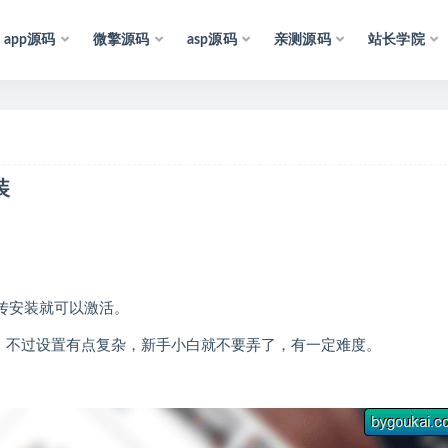
app源码
微擎源码
asp源码
亲测源码
站长学院
声
明
：
所
有
资
源
均
收
集
于
互
联
网
，
装
样上传安装就可以激活。
可用，不过设置有点复杂，新手小白就不要弄了，有一定难度。