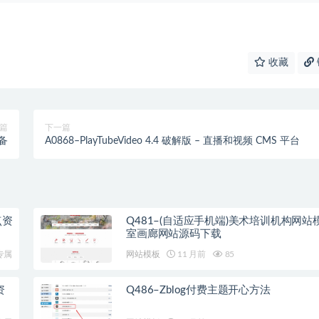
收藏
篇
下一篇
必备
A0868–PlayTubeVideo 4.4 破解版 – 直播和视频 CMS 平台
点资
Q481–(自适应手机端)美术培训机构网站
室画廊网站源码下载
专属
网站模板
11 月前
85
资
Q486–Zblog付费主题开心方法