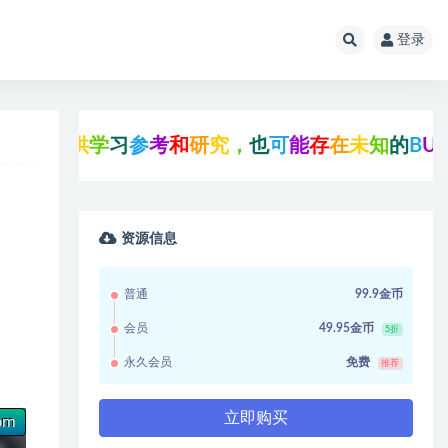
登录
仅
供
学
习
参
考
和
研
究
，
也
可
能
存
在
未
知
的
B
U
G
与
瑕
资源信息
普通
99.9金币
会员
49.95金币
5折
永久会员
免费
推荐
立即购买