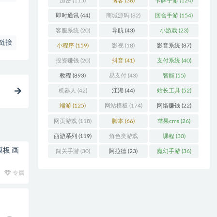
加密
(115)
博客
(38)
卡牌手游
(124)
即时通讯
(44)
商城源码
(82)
回合手游
(154)
客服系统
(20)
导航
(43)
小游戏
(23)
链接
小程序
(159)
影视
(18)
影音系统
(87)
投资赚钱
(20)
抖音
(41)
支付系统
(40)
教程
(893)
易支付
(43)
智能
(55)
机器人
(42)
江湖
(44)
站长工具
(52)
端游
(125)
网站模板
(174)
网络赚钱
(22)
网页游戏
(118)
脚本
(66)
苹果cms
(26)
西游系列
(119)
角色类游戏
课程
(30)
(306)
模板 画
闯关手游
(30)
阿拉德
(23)
魔幻手游
(36)
专属