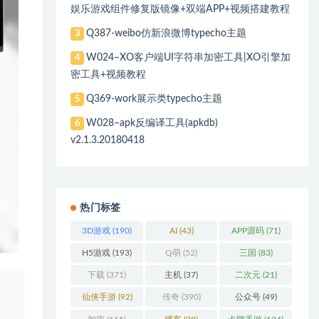
娱乐游戏组件修复版镜像+双端APP+视频搭建教程
Q387-weibo仿新浪微博typecho主题
3
W024–XO客户端UI字符串加密工具|XO引擎加
4
密工具+视频教程
Q369-work展示类typecho主题
5
W028–apk反编译工具(apkdb)
6
v2.1.3.20180418
热门标签
3D游戏
(190)
AI
(43)
APP源码
(71)
H5游戏
(193)
Q萌
(52)
三国
(83)
下载
(371)
主机
(37)
二次元
(21)
、
仙侠手游
(92)
传奇
(390)
公众号
(49)