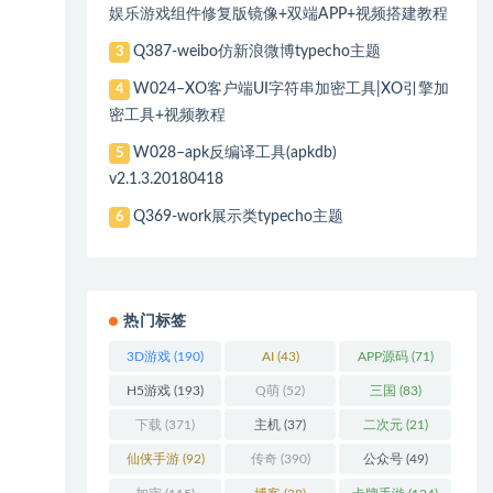
娱乐游戏组件修复版镜像+双端APP+视频搭建教程
Q387-weibo仿新浪微博typecho主题
3
W024–XO客户端UI字符串加密工具|XO引擎加
4
密工具+视频教程
W028–apk反编译工具(apkdb)
5
v2.1.3.20180418
Q369-work展示类typecho主题
6
热门标签
3D游戏
(190)
AI
(43)
APP源码
(71)
H5游戏
(193)
Q萌
(52)
三国
(83)
下载
(371)
主机
(37)
二次元
(21)
仙侠手游
(92)
传奇
(390)
公众号
(49)