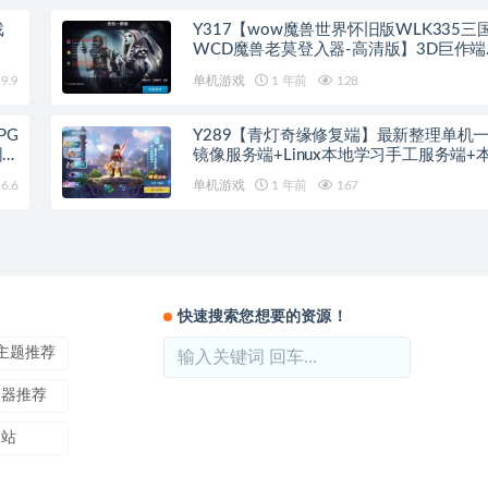
戏
Y317【wow魔兽世界怀旧版WLK335三
WCD魔兽老莫登入器-高清版】3D巨作端
游-2025最新整理打包Win服务端源码视
9.9
单机游戏
1 年前
128
程-网页注册-物品ID-GM指令教程-完整P
PG
Y289【青灯奇缘修复端】最新整理单机
网页
镜像服务端+Linux本地学习手工服务端+
+新宠物+授权物品后台
6.6
单机游戏
1 年前
167
快速搜索您想要的资源！
ss主题推荐
务器推荐
本站