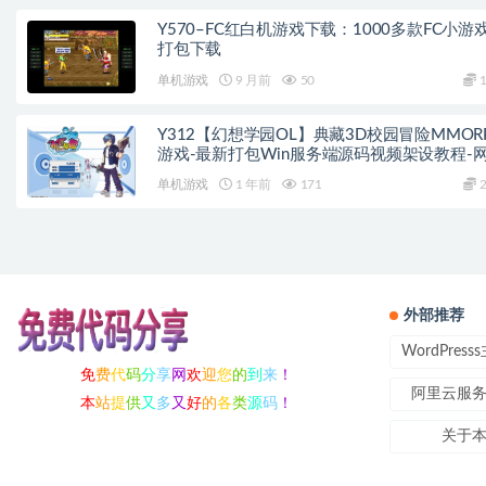
Y570–FC红白机游戏下载：1000多款FC小游
打包下载
单机游戏
9 月前
50
1
Y312【幻想学园OL】典藏3D校园冒险MMOR
游戏-最新打包Win服务端源码视频架设教程-
注册-详细外网教程-完整PC客户端
单机游戏
1 年前
171
2
外部推荐
WordPres
免
费
代
码
分
享
网
欢
迎
您
的
到
来
！
阿里云服
本
站
提
供
又
多
又
好
的
各
类
源
码
！
关于