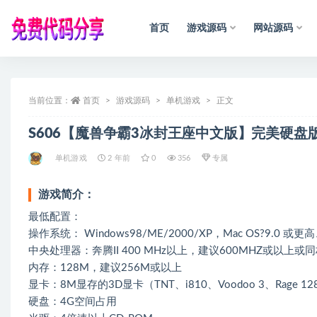
首页
游戏源码
网站源码
全部
当前位置：
首页
游戏源码
单机游戏
正文
S606【魔兽争霸3冰封王座中文版】完美硬盘
单机游戏
2 年前
0
356
专属
游戏简介：
最低配置：
操作系统： Windows98/ME/2000/XP，Mac OS?9.0 或更高、 
中央处理器：奔腾II 400 MHz以上，建议600MHZ或以上或
内存：128M，建议256M或以上
显卡：8M显存的3D显卡（TNT、i810、Voodoo 3、Rage 1
硬盘：4G空间占用