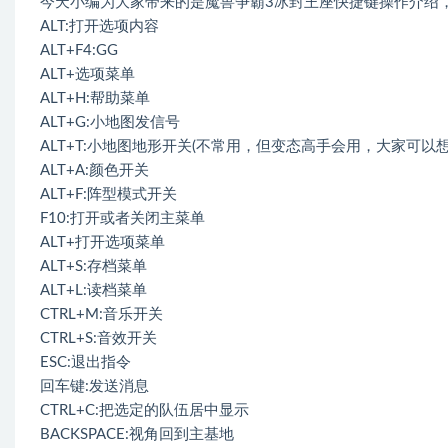
今天小编为大家带来的是魔兽争霸3冰封王座快捷键操作介绍
ALT:打开选项内容
ALT+F4:GG
ALT+选项菜单
ALT+H:帮助菜单
ALT+G:小地图发信号
ALT+T:小地图地形开关(不常用，但变态高手会用，大家可以
ALT+A:颜色开关
ALT+F:阵型模式开关
F10:打开或者关闭主菜单
ALT+打开选项菜单
ALT+S:存档菜单
ALT+L:读档菜单
CTRL+M:音乐开关
CTRL+S:音效开关
ESC:退出指令
回车键:发送消息
CTRL+C:把选定的队伍居中显示
BACKSPACE:视角回到主基地