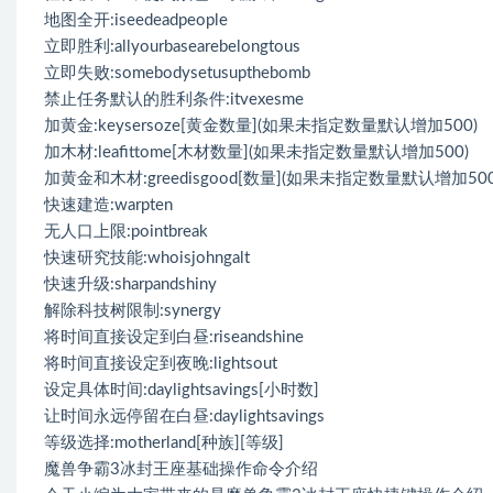
地图全开:iseedeadpeople
立即胜利:allyourbasearebelongtous
立即失败:somebodysetusupthebomb
禁止任务默认的胜利条件:itvexesme
加黄金:keysersoze[黄金数量](如果未指定数量默认增加500)
加木材:leafittome[木材数量](如果未指定数量默认增加500)
加黄金和木材:greedisgood[数量](如果未指定数量默认增加500
快速建造:warpten
无人口上限:pointbreak
快速研究技能:whoisjohngalt
快速升级:sharpandshiny
解除科技树限制:synergy
将时间直接设定到白昼:riseandshine
将时间直接设定到夜晚:lightsout
设定具体时间:daylightsavings[小时数]
让时间永远停留在白昼:daylightsavings
等级选择:motherland[种族][等级]
魔兽争霸3冰封王座基础操作命令介绍