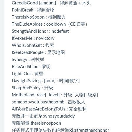
GreedIsGood [amount] : 得到黄金＋木头
PointBreak : 得到食物
ThereIsNoSpoon : 得到魔力
TheDudeAbides : cooldown（CD归零）
StrengthAndHonor : nodefeat
ItVexesMe : novictory
WhoIsJohnGalt : 搜索
ISeeDeadPeople : 显示地图
Synergy : 科技树
RiseAndShine : 黎明
LightsOut : 黄昏
DaylightSavings [hour] : 时间[数字]
SharpAndShiny : 升级
Motherland [race] [level] : 升级 [人物] [级别]
somebobysetupusthebomb : 击败敌人
AllYourBaseAreBelongToUs : 完全胜利
无敌并一击必杀:whosyourdaddy
无限能量:thereisnospoon
任务模式里即使失败也继续游戏:strengthandhonor