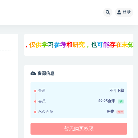
登录
网
，
仅
供
学
习
参
考
和
研
究
，
也
可
能
存
在
未
知
的
B
U
G
资源信息
普通
不可下载
会员
49.95金币
5折
永久会员
免费
推荐
暂无购买权限