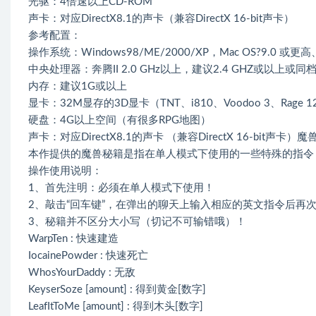
光驱：4倍速以上CD-ROM
声卡：对应DirectX8.1的声卡（兼容DirectX 16-bit声卡）
参考配置：
操作系统：Windows98/ME/2000/XP，Mac OS?9.0 或更高、 
中央处理器：奔腾II 2.0 GHz以上，建议2.4 GHZ或以上或
内存：建议1G或以上
显卡：32M显存的3D显卡（TNT、i810、Voodoo 3、Rage 
硬盘：4G以上空间（有很多RPG地图）
声卡：对应DirectX8.1的声卡 （兼容DirectX 16-bit声
本作提供的魔兽秘籍是指在单人模式下使用的一些特殊的指令
操作使用说明：
1、首先注明：必须在单人模式下使用！
2、敲击“回车键”，在弹出的聊天上输入相应的英文指令后再
3、秘籍并不区分大小写（切记不可输错哦）！
WarpTen : 快速建造
IocainePowder : 快速死亡
WhosYourDaddy : 无敌
KeyserSoze [amount] : 得到黄金[数字]
LeafItToMe [amount] : 得到木头[数字]