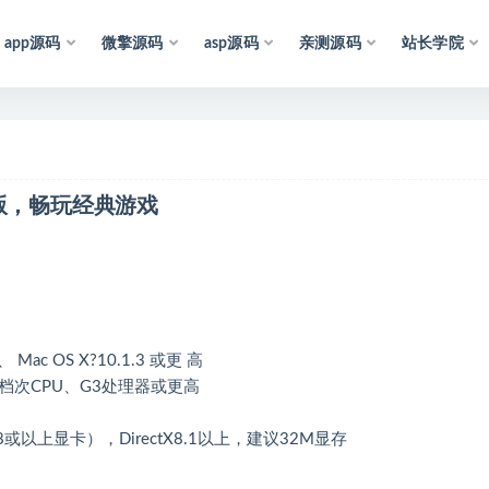
app源码
微擎源码
asp源码
亲测源码
站长学院
声
明
：
所
有
资
源
均
收
集
于
互
联
版，畅玩经典游戏
Mac OS X?10.1.3 或更 高
同档次CPU、G3处理器或更高
28或以上显卡），DirectX8.1以上，建议32M显存