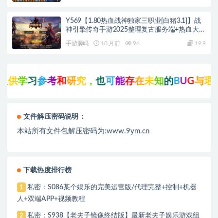
Y569【1.80热血战神独家三职业[白猪3.1]】战
神引擎传奇手游2025整理复古服务端+热血大陆
+蛮荒大陆+黄金大陆
手游源码
10 月前
96
19.9
供
学
习
参
考
和
研
究
，
也
可
能
存
在
未
知
的
B
U
G
与
瑕
疵
文件解压密码说明：
本站所有文件包解压密码为:www.9ym.cn
下载热度排行榜
私密：S086某个娱乐的完美运营版/代理完整+控制+机器
1
人+双端APP+视频教程
私密：S938【老夫子镜像终结版】最新老夫子娱乐游戏组
2