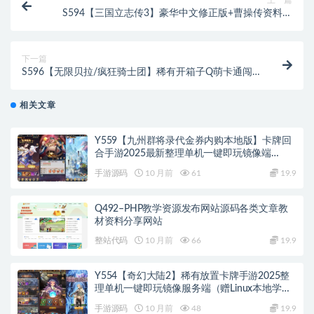
上一篇
S594【三国立志传3】豪华中文修正版+曹操传资料片
DLC/解压即撸
下一篇
S596【无限贝拉/疯狂骑士团】稀有开箱子Q萌卡通闯
关手游-最新打包Linux服务端源码视频架设教程
相关文章
Y559【九州群将录代金券内购本地版】卡牌回
合手游2025最新整理单机一键即玩镜像端
+Linux手工服务端+本地资源包+GM授权后台
手游源码
10 月前
61
19.9
+教程
Q492–PHP教学资源发布网站源码各类文章教
材资料分享网站
整站代码
10 月前
66
19.9
Y554【奇幻大陆2】稀有放置卡牌手游2025整
理单机一键即玩镜像服务端（赠Linux本地学习
手工端+GM物品后台+教程）
手游源码
10 月前
48
19.9