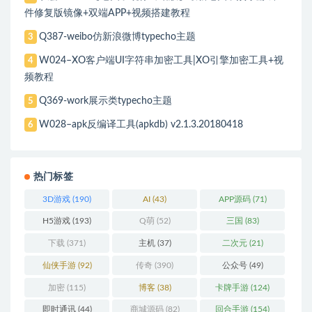
件修复版镜像+双端APP+视频搭建教程
Q387-weibo仿新浪微博typecho主题
3
W024–XO客户端UI字符串加密工具|XO引擎加密工具+视
4
频教程
Q369-work展示类typecho主题
5
W028–apk反编译工具(apkdb) v2.1.3.20180418
6
热门标签
3D游戏
(190)
AI
(43)
APP源码
(71)
H5游戏
(193)
Q萌
(52)
三国
(83)
下载
(371)
主机
(37)
二次元
(21)
仙侠手游
(92)
传奇
(390)
公众号
(49)
加密
(115)
博客
(38)
卡牌手游
(124)
即时通讯
(44)
商城源码
(82)
回合手游
(154)