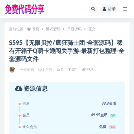
登录
全部
当前位置：
首页
游戏源码
手游源码
正文
S595【无限贝拉/疯狂骑士团-全套源码】稀
有开箱子Q萌卡通闯关手游-最新打包整理-全
套源码文件
手游源码
2 年前
0
274
99.9
资源信息
普通
99.9金币
会员
49.95金币
5折
永久会员
免费
推荐