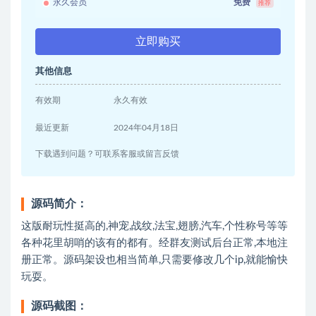
永久会员
免费
推荐
立即购买
其他信息
有效期
永久有效
最近更新
2024年04月18日
下载遇到问题？可联系客服或留言反馈
源码简介：
这版耐玩性挺高的,神宠,战纹,法宝,翅膀,汽车,个性称号等等
各种花里胡哨的该有的都有。经群友测试后台正常,本地注
册正常。源码架设也相当简单,只需要修改几个ip,就能愉快
玩耍。
源码截图：