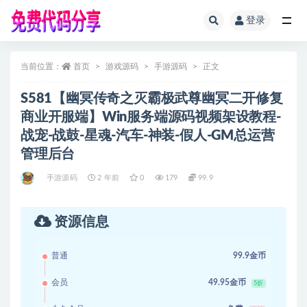
登录
全部
当前位置：
首页
游戏源码
手游源码
正文
S581【幽冥传奇之灭霸极武尊幽冥二开修复
商业开服端】Win服务端源码视频架设教程-
战宠-战鼓-星魂-汽车-神装-假人-GM总运营
管理后台
手游源码
2 年前
0
179
99.9
资源信息
普通
99.9金币
会员
49.95金币
5折