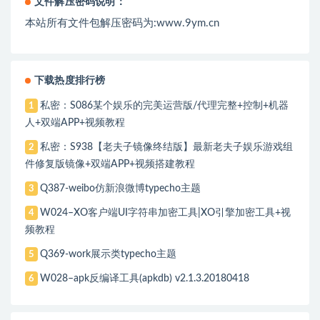
文件解压密码说明：
本站所有文件包解压密码为:www.9ym.cn
下载热度排行榜
私密：S086某个娱乐的完美运营版/代理完整+控制+机器
1
人+双端APP+视频教程
私密：S938【老夫子镜像终结版】最新老夫子娱乐游戏组
2
件修复版镜像+双端APP+视频搭建教程
Q387-weibo仿新浪微博typecho主题
3
W024–XO客户端UI字符串加密工具|XO引擎加密工具+视
4
频教程
Q369-work展示类typecho主题
5
W028–apk反编译工具(apkdb) v2.1.3.20180418
6