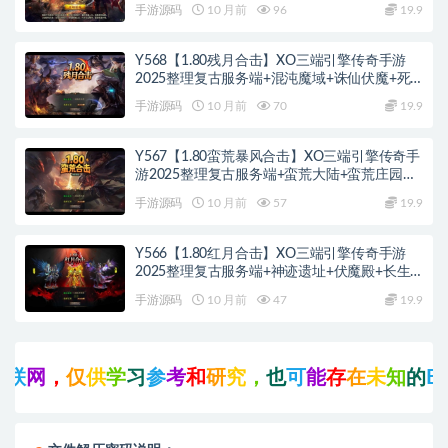
+蛮荒大陆+黄金大陆
手游源码
10 月前
96
19.9
Y568【1.80残月合击】XO三端引擎传奇手游
2025整理复古服务端+混沌魔域+诛仙伏魔+死
亡空间
手游源码
10 月前
70
19.9
Y567【1.80蛮荒暴风合击】XO三端引擎传奇手
游2025整理复古服务端+蛮荒大陆+蛮荒庄园
+蛮荒战场
手游源码
10 月前
57
19.9
Y566【1.80红月合击】XO三端引擎传奇手游
2025整理复古服务端+神迹遗址+伏魔殿+长生
殿
手游源码
10 月前
47
19.9
供
学
习
参
考
和
研
究
，
也
可
能
存
在
未
知
的
B
U
G
与
瑕
疵