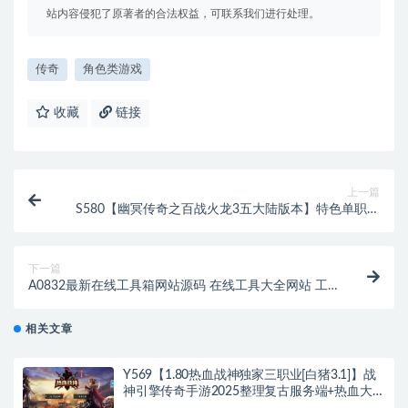
站内容侵犯了原著者的合法权益，可联系我们进行处理。
传奇
角色类游戏
收藏
链接
上一篇
S580【幽冥传奇之百战火龙3五大陆版本】特色单职业
角色扮演PK幽冥传奇手游-Win服务端源码视频架设教
程-GM总运营管理后台-多功能GM网页授权后台-GM网
页总运营管理后台
下一篇
A0832最新在线工具箱网站源码 在线工具大全网站 工
具箱导航网站
相关文章
Y569【1.80热血战神独家三职业[白猪3.1]】战
神引擎传奇手游2025整理复古服务端+热血大陆