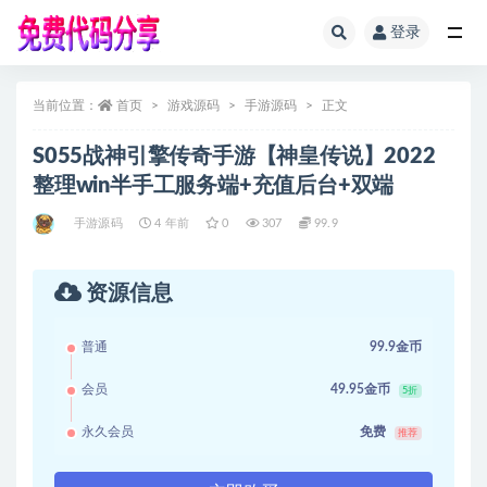
登录
全部
当前位置：
首页
游戏源码
手游源码
正文
S055战神引擎传奇手游【神皇传说】2022
整理win半手工服务端+充值后台+双端
手游源码
4 年前
0
307
99.9
资源信息
普通
99.9金币
会员
49.95金币
5折
永久会员
免费
推荐