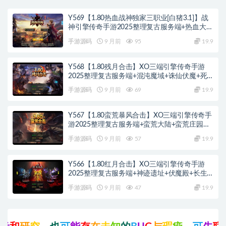
Y569【1.80热血战神独家三职业[白猪3.1]】战
神引擎传奇手游2025整理复古服务端+热血大陆
+蛮荒大陆+黄金大陆
手游源码
9 月前
95
19.9
Y568【1.80残月合击】XO三端引擎传奇手游
2025整理复古服务端+混沌魔域+诛仙伏魔+死
亡空间
手游源码
9 月前
69
19.9
Y567【1.80蛮荒暴风合击】XO三端引擎传奇手
游2025整理复古服务端+蛮荒大陆+蛮荒庄园
+蛮荒战场
手游源码
9 月前
57
19.9
Y566【1.80红月合击】XO三端引擎传奇手游
2025整理复古服务端+神迹遗址+伏魔殿+长生
殿
手游源码
9 月前
47
19.9