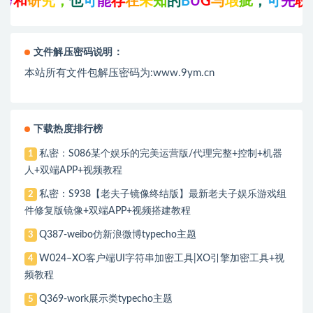
研
究
，
也
可
能
存
在
未
知
的
B
U
G
与
瑕
疵
，
可
先
联
系
站
文件解压密码说明：
本站所有文件包解压密码为:www.9ym.cn
下载热度排行榜
私密：S086某个娱乐的完美运营版/代理完整+控制+机器
1
人+双端APP+视频教程
私密：S938【老夫子镜像终结版】最新老夫子娱乐游戏组
2
件修复版镜像+双端APP+视频搭建教程
Q387-weibo仿新浪微博typecho主题
3
W024–XO客户端UI字符串加密工具|XO引擎加密工具+视
4
频教程
Q369-work展示类typecho主题
5