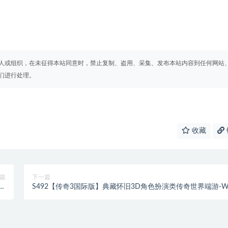
人或组织，在未征得本站同意时，禁止复制、盗用、采集、发布本站内容到任何网站
们进行处理。
收藏
篇
下一篇
关
S492【传奇3国际版】典藏怀旧3D角色扮演类传奇世界端游-W
新
服务端源码视频架设教程-光柱-高级技能-泰山-桃园-鬼域-完整
本
客户端