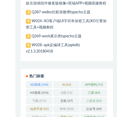
娱乐游戏组件修复版镜像+双端APP+视频搭建教程
Q387-weibo仿新浪微博typecho主题
3
W024–XO客户端UI字符串加密工具|XO引擎加
4
密工具+视频教程
Q369-work展示类typecho主题
5
W028–apk反编译工具(apkdb)
6
v2.1.3.20180418
热门标签
3D游戏
(190)
AI
(43)
APP源码
(71)
H5游戏
(193)
Q萌
(52)
三国
(83)
下载
(371)
主机
(37)
二次元
(21)
仙侠手游
(92)
传奇
(390)
公众号
(49)