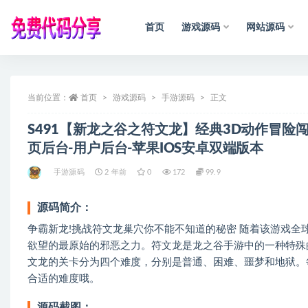
首页
游戏源码
网站源码
全部
当前位置：
首页
游戏源码
手游源码
正文
S491【新龙之谷之符文龙】经典3D动作冒险闯
页后台-用户后台-苹果IOS安卓双端版本
手游源码
2 年前
0
172
99.9
源码简介：
争霸新龙!挑战符文龙巢穴你不能不知道的秘密 随着该游戏全
欲望的最原始的邪恶之力。符文龙是龙之谷手游中的一种特殊
文龙的关卡分为四个难度，分别是普通、困难、噩梦和地狱。
合适的难度哦。
源码截图：