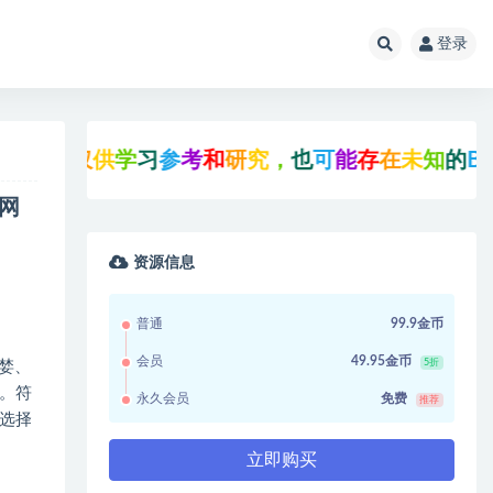
登录
仅
供
学
习
参
考
和
研
究
，
也
可
能
存
在
未
知
的
B
U
G
与
瑕
M网
资源信息
普通
99.9金币
会员
49.95金币
5折
婪、
。符
永久会员
免费
推荐
选择
立即购买