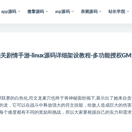
app源码
微擎源码
asp源码
亲测源码
站长学院
声
明
：
所
有
资
源
均
收
集
于
互
联
网
，
关剧情手游-linux源码详细架设教程-多功能授权G
球联赛的白热化,符文龙巢穴也终于将神秘面纱揭下,展示出了她来自贪
的龙，它可以在战斗中释放强大的符文技能，给敌人造成巨大的伤害
每个难度都有不同的奖励和挑战，所以大家要根据自己的实力和需求