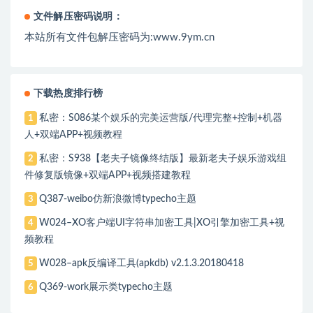
文件解压密码说明：
本站所有文件包解压密码为:www.9ym.cn
下载热度排行榜
私密：S086某个娱乐的完美运营版/代理完整+控制+机器
1
人+双端APP+视频教程
私密：S938【老夫子镜像终结版】最新老夫子娱乐游戏组
2
件修复版镜像+双端APP+视频搭建教程
Q387-weibo仿新浪微博typecho主题
3
W024–XO客户端UI字符串加密工具|XO引擎加密工具+视
4
频教程
W028–apk反编译工具(apkdb) v2.1.3.20180418
5
Q369-work展示类typecho主题
6