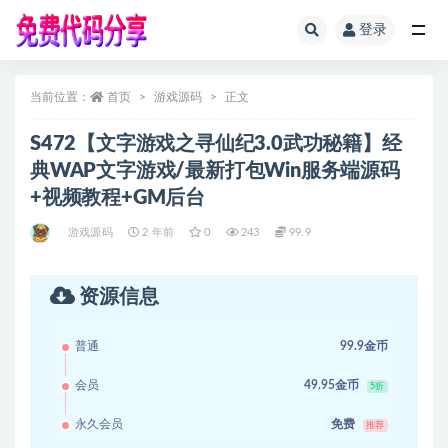
登录
全部
当前位置：
首页
游戏源码
正文
S472【文字游戏之寻仙纪3.0武功秘籍】经
典WAP文字游戏/最新打包Win服务端源码
+视频教程+GM后台
游戏源码
2 年前
0
243
99.9
资源信息
普通
99.9金币
会员
49.95金币
5折
永久会员
免费
推荐