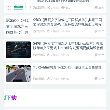
小游戏-2025最新打包Win服务端源码
游戏源码
1 年前
180
26.6
S500【网页文字游戏之三国群英传】典藏三国
文字游戏类页游-Win服务端源码视频架设教程
游戏源码
2 年前
267
99.9
S498【网页文字游戏之太空战Linux版本】典藏
版策略文字游戏-Linux服务端源码视频架设教程
游戏源码
2 年前
248
99.9
Y572–html网页小游戏H5小游戏大全合集整理
游戏源码
9 月前
88
19.9
下
载
!