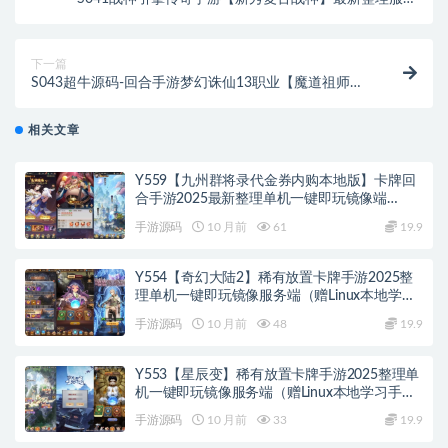
端+狂暴城+上古结界+幽冥地宫+充值后台
下一篇
S043超牛源码-回合手游梦幻诛仙13职业【魔道祖师】
最新整理Linux手工服务端+GM后台+本地注册验证+双
端
相关文章
Y559【九州群将录代金券内购本地版】卡牌回
合手游2025最新整理单机一键即玩镜像端
+Linux手工服务端+本地资源包+GM授权后台
手游源码
10 月前
61
19.9
+教程
Y554【奇幻大陆2】稀有放置卡牌手游2025整
理单机一键即玩镜像服务端（赠Linux本地学习
手工端+GM物品后台+教程）
手游源码
10 月前
48
19.9
Y553【星辰变】稀有放置卡牌手游2025整理单
机一键即玩镜像服务端（赠Linux本地学习手工
端+GM物品后台+教程）
手游源码
10 月前
33
19.9