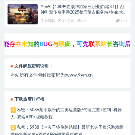
Y569【1.80热血战神独家三职业[白猪3.1]】战
神引擎传奇手游2025整理复古服务端+热血大陆
+蛮荒大陆+黄金大陆
手游源码
10 月前
96
19.9
未
知
的
B
U
G
与
瑕
疵
，
可
先
联
系
站
长
咨
询
后
再
点
击
支
付
文件解压密码说明：
本站所有文件包解压密码为:www.9ym.cn
下载热度排行榜
私密：S086某个娱乐的完美运营版/代理完整+控制+机器
1
人+双端APP+视频教程
私密：S938【老夫子镜像终结版】最新老夫子娱乐游戏组
2
件修复版镜像+双端APP+视频搭建教程