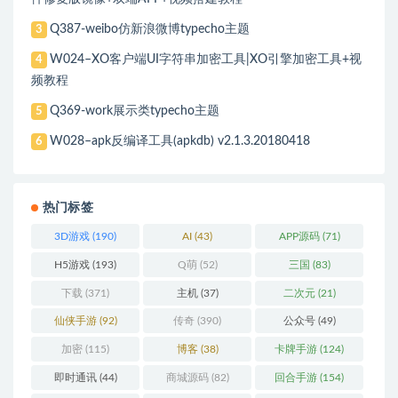
Q387-weibo仿新浪微博typecho主题
3
W024–XO客户端UI字符串加密工具|XO引擎加密工具+视
4
频教程
Q369-work展示类typecho主题
5
W028–apk反编译工具(apkdb) v2.1.3.20180418
6
热门标签
3D游戏
(190)
AI
(43)
APP源码
(71)
H5游戏
(193)
Q萌
(52)
三国
(83)
下载
(371)
主机
(37)
二次元
(21)
仙侠手游
(92)
传奇
(390)
公众号
(49)
加密
(115)
博客
(38)
卡牌手游
(124)
即时通讯
(44)
商城源码
(82)
回合手游
(154)