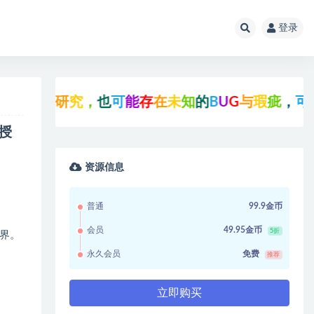
登录
研
究
，
也
可
能
存
在
未
知
的
B
U
G
与
瑕
疵
，
可
先
联
系
站
授
资源信息
普通
99.9金币
会员
49.95金币
5折
界。
永久会员
免费
推荐
立即购买