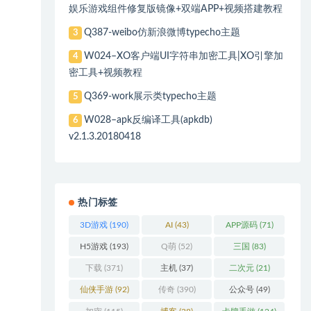
娱乐游戏组件修复版镜像+双端APP+视频搭建教程
Q387-weibo仿新浪微博typecho主题
3
W024–XO客户端UI字符串加密工具|XO引擎加
4
密工具+视频教程
Q369-work展示类typecho主题
5
W028–apk反编译工具(apkdb)
6
v2.1.3.20180418
热门标签
3D游戏
(190)
AI
(43)
APP源码
(71)
H5游戏
(193)
Q萌
(52)
三国
(83)
下载
(371)
主机
(37)
二次元
(21)
仙侠手游
(92)
传奇
(390)
公众号
(49)