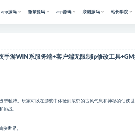
app源码
微擎源码
asp源码
亲测源码
站长学院
声
明
：
所
有
资
源
均
收
集
于
互
联
网
，
仅
供
学
习
参
考
和
仙侠手游WIN系服务端+客户端无限制ip修改工具+GM
造型独特。玩家可以在游戏中体验到浓郁的古风气息和神秘的仙侠世
和挑战。
仙侠世界。