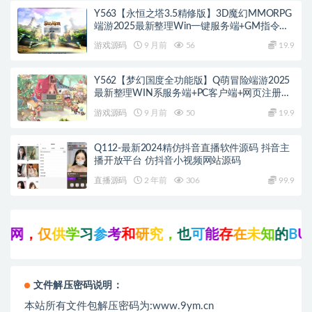
Y563【永恒之塔3.5精修版】3D魔幻MMORPG
端游2025最新整理Win一键服务端+GM指令
+PC客户端+教程
游戏源码
9 月前
56
19.9
Y562【梦幻国度全功能版】Q萌冒险端游2025
最新整理WIN系服务端+PC客户端+网页注册
+GM工具+GM命令+教程
游戏源码
9 月前
50
19.9
Q112-最新2024精仿抖音直播软件源码 抖音主
播开放平台 仿抖音小视频网站源码
直播源码
2 年前
306
99.9
网
，
仅
供
学
习
参
考
和
研
究
，
也
可
能
存
在
未
知
的
B
U
G
文件解压密码说明：
本站所有文件包解压密码为:www.9ym.cn