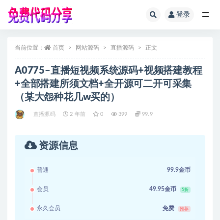
登录
全部
当前位置：
首页
网站源码
直播源码
正文
A0775–直播短视频系统源码+视频搭建教程
+全部搭建所须文档+全开源可二开可采集
（某大怨种花几w买的）
直播源码
2 年前
0
399
99.9
资源信息
普通
99.9金币
会员
49.95金币
5折
永久会员
免费
推荐