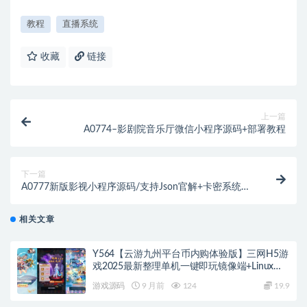
教程
直播系统
收藏
链接
上一篇
A0774–影剧院音乐厅微信小程序源码+部署教程
下一篇
A0777新版影视小程序源码/支持Json官解+卡密系统源
码
相关文章
Y564【云游九州平台币内购体验版】三网H5游
戏2025最新整理单机一键即玩镜像端+Linux手
工服务端+管理后台+GM授权后台+教程
游戏源码
9 月前
124
19.9