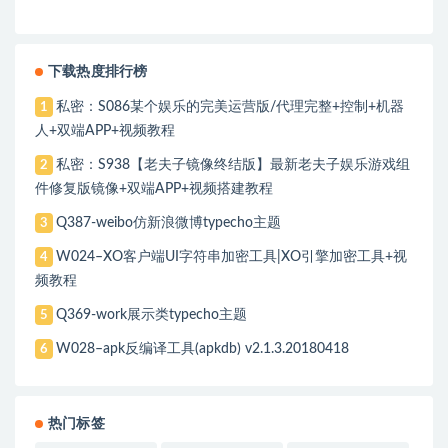
下载热度排行榜
私密：S086某个娱乐的完美运营版/代理完整+控制+机器
1
人+双端APP+视频教程
私密：S938【老夫子镜像终结版】最新老夫子娱乐游戏组
2
件修复版镜像+双端APP+视频搭建教程
Q387-weibo仿新浪微博typecho主题
3
W024–XO客户端UI字符串加密工具|XO引擎加密工具+视
4
频教程
Q369-work展示类typecho主题
5
W028–apk反编译工具(apkdb) v2.1.3.20180418
6
热门标签