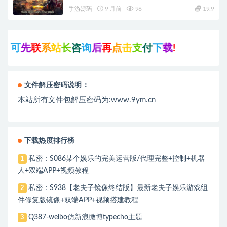
+蛮荒大陆+黄金大陆
手游源码
9 月前
96
19.9
先
联
系
站
长
咨
询
后
再
点
击
支
付
下
载
!
文件解压密码说明：
本站所有文件包解压密码为:www.9ym.cn
下载热度排行榜
私密：S086某个娱乐的完美运营版/代理完整+控制+机器
1
人+双端APP+视频教程
私密：S938【老夫子镜像终结版】最新老夫子娱乐游戏组
2
件修复版镜像+双端APP+视频搭建教程
Q387-weibo仿新浪微博typecho主题
3