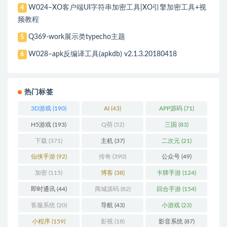
W024–XO客户端UI字符串加密工具|XO引擎加密工具+视
4
频教程
Q369-work展示类typecho主题
5
W028–apk反编译工具(apkdb) v2.1.3.20180418
6
热门标签
3D游戏
(190)
AI
(43)
APP源码
(71)
H5游戏
(193)
Q萌
(52)
三国
(83)
下载
(371)
主机
(37)
二次元
(21)
仙侠手游
(92)
传奇
(390)
公众号
(49)
加密
(115)
博客
(38)
卡牌手游
(124)
即时通讯
(44)
商城源码
(82)
回合手游
(154)
客服系统
(20)
导航
(43)
小游戏
(23)
小程序
(159)
影视
(18)
影音系统
(87)