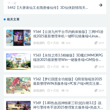
下一篇
S442【大唐诛仙又名隋唐修仙传】3D仙侠剧情闯关角
色扮演类手游源码
相关文章
Y564【云游九州平台币内购体验版】三网H5游
戏2025最新整理单机一键即玩镜像端+Linux手
工服务端+管理后台+GM授权后台+教程
游戏源码
9 月前
124
19.9
Y563【永恒之塔3.5精修版】3D魔幻MMORPG
端游2025最新整理Win一键服务端+GM指令
+PC客户端+教程
游戏源码
9 月前
56
19.9
Y562【梦幻国度全功能版】Q萌冒险端游2025
最新整理WIN系服务端+PC客户端+网页注册
+GM工具+GM命令+教程
游戏源码
9 月前
50
19.9
Y569【1.80热血战神独家三职业[白猪3.1]】战
神引擎传奇手游2025整理复古服务端+热血大陆