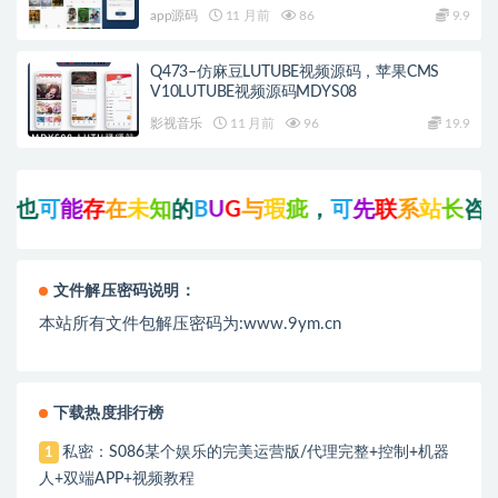
app源码
11 月前
86
9.9
Q473–仿麻豆LUTUBE视频源码，苹果CMS
V10LUTUBE视频源码MDYS08
影视音乐
11 月前
96
19.9
也
可
能
存
在
未
知
的
B
U
G
与
瑕
疵
，
可
先
联
系
站
长
咨
询
后
文件解压密码说明：
本站所有文件包解压密码为:www.9ym.cn
下载热度排行榜
私密：S086某个娱乐的完美运营版/代理完整+控制+机器
1
人+双端APP+视频教程