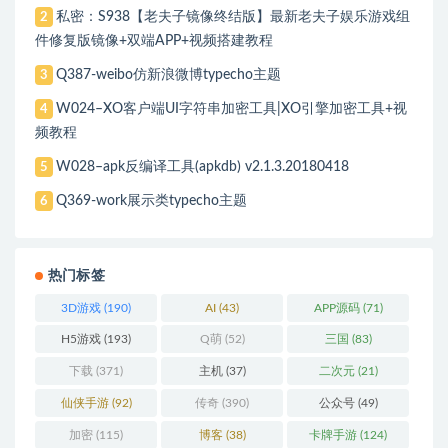
私密：S938【老夫子镜像终结版】最新老夫子娱乐游戏组
2
件修复版镜像+双端APP+视频搭建教程
Q387-weibo仿新浪微博typecho主题
3
W024–XO客户端UI字符串加密工具|XO引擎加密工具+视
4
频教程
W028–apk反编译工具(apkdb) v2.1.3.20180418
5
Q369-work展示类typecho主题
6
热门标签
3D游戏
(190)
AI
(43)
APP源码
(71)
H5游戏
(193)
Q萌
(52)
三国
(83)
下载
(371)
主机
(37)
二次元
(21)
仙侠手游
(92)
传奇
(390)
公众号
(49)
加密
(115)
博客
(38)
卡牌手游
(124)