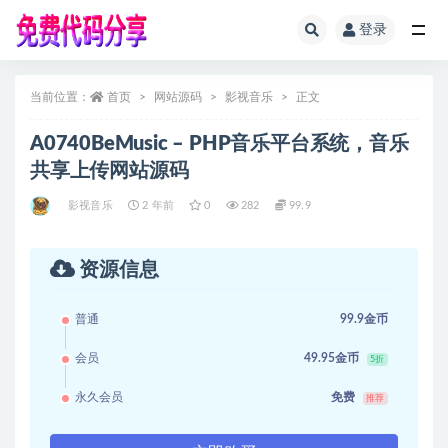
登录
全部
当前位置：
首页
网站源码
影视音乐
正文
A0740BeMusic – PHP音乐平台系统，音乐
共享上传网站源码
影视音乐
2 年前
0
282
99.9
资源信息
普通
99.9金币
会员
49.95金币
5折
永久会员
免费
推荐