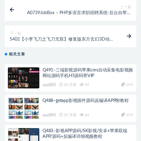
上一篇
A0739JobBox – PHP多语言求职招聘系统-后台自带翻
译工具，找工作求职网站源码
下一篇
S402【小李飞刀之飞刀无双】修复版东方玄幻3D动作
武侠回合手游/最新打包win服务端源码视频架设教程
+GM后台工具
相关文章
Q491–三端影视源码苹果cms自动采集电影视频
网站源码手机H5源码带VIP
app源码
10 月前
59
19.9
Q488–getapp影视插件源码反编译APP附教程
app源码
10 月前
66
19.9
Q483–影视APP源码/SK影视/安卓+苹果双端
APP/源码+反编译详细视频教程