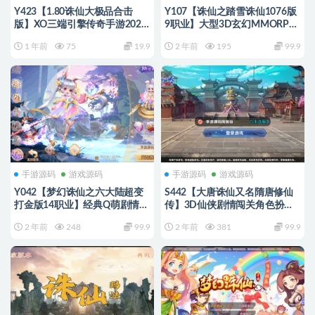
Y423【1.80诛仙大极品合击
Y107【诛仙之踏雪诛仙1076版
版】XO三端引擎传奇手游2025
9职业】大型3D玄幻MMORPG
整理复古服务端+寒冰炼狱+仙
角色扮演剧情任务端游-Linux服
1 年前
75
19.9
2 年前
195
99.9
之祭坛+烈焰屠魔+王者宫殿
务端源码+视频架设教程+GM工
具+完整PC客户端
手游源码
游戏源码
手游源码
游戏源码
Y042【梦幻诛仙之六大陆超变
S442【大唐诛仙又名隋唐修仙
打金版14职业】经典Q萌剧情回
传】3D仙侠剧情闯关角色扮演
合手游-一键镜像-打包Linux服
类手游源码
2 年前
248
99.9
2 年前
381
99.9
务端源码视频架设教程-新版多
功能GM网页后台工具-安卓苹果
IOS双端版本