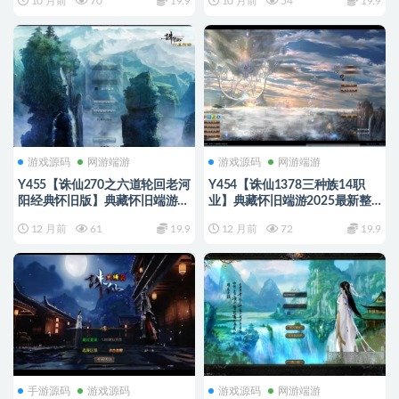
10 月前
70
19.9
10 月前
54
19.9
空间
镜像端+Linux手工服务端+网页
注册+GM工具+PC客户端+教程
游戏源码
网游端游
游戏源码
网游端游
Y455【诛仙270之六道轮回老河
Y454【诛仙1378三种族14职
阳经典怀旧版】典藏怀旧端游
业】典藏怀旧端游2025最新整
2025最新整理单机一键即玩镜
理单机一键即玩镜像端+Linux手
12 月前
61
19.9
12 月前
72
19.9
像端+Linux手工服务端+网页注
工服务端+网页注册+GM工具
册+GM工具+PC客户端+教程
+PC客户端+教程
手游源码
游戏源码
游戏源码
网游端游