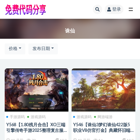
登录
全部
诛仙
价格
发布日期
手游源码
游戏源码
游戏源码
网游端游
Y568【1.80残月合击】XO三端
Y546【诛仙3梦幻诛仙422版5
引擎传奇手游2025整理复古服
职业V8仿官打金】典藏怀旧端
务端+混沌魔域+诛仙伏魔+死亡
游2025最新整理单机一键即玩