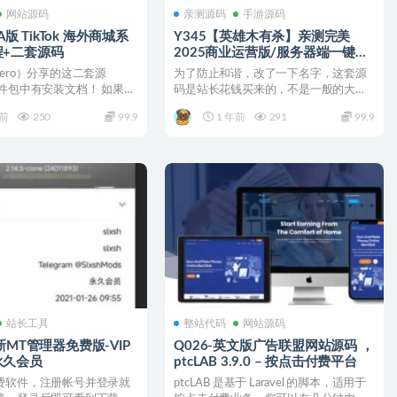
网站源码
亲测源码
手游源码
VA版 TikTok 海外商城系
Y345【英雄木有杀】亲测完美
程+二套源码
2025商业运营版/服务器端一键脚
本安装/详细视频教程+文本教程
ero）分享的这二套源
为了防止和谐，改了一下名字，这套源
件包中有安装文档！ 如果你
码是站长花钱买来的，不是一般的大路
以在 ...
货，亲测可完美运行。文件...
年前
250
99.9
1 年前
291
99.9
站长工具
整站代码
网站源码
新MT管理器免费版-VIP
Q026-英文版广告联盟网站源码 ，
永久会员
ptcLAB 3.9.0 – 按点击付费平台
费软件，注册帐号并登录就
ptcLAB 是基于 Laravel 的脚本，适用于