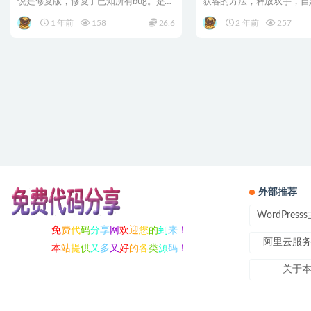
说是修复版，修复了已知所有bug。是一
获客的方法，释放双手，自
套完整的仿第八区AP...
挺好用的，快速自动化流...
1 年前
158
26.6
2 年前
257
外部推荐
WordPres
免
费
代
码
分
享
网
欢
迎
您
的
到
来
！
阿里云服
本
站
提
供
又
多
又
好
的
各
类
源
码
！
关于