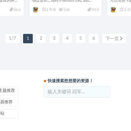
媒体的神器
物页面和二维码 Premium URL Sho...
可以免费下
接。 mt管理
26.6
2 年前
248
99.9
2 
1/7
1
2
3
4
5
6
下一页
快速搜索您想要的资源！
ss主题推荐
务器推荐
本站