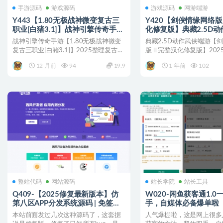
手游源码
游戏源码
游戏源码
网游端游
Y443【1.80无极战神微变复古三
Y420【剑侠情缘网络
职业[白猪3.1]】战神引擎传奇手游
化修复版】典藏2.5D
2025整理复古服务端+魔龙地宫
2025最新整理单机一
战神引擎传奇手游【1.80无极战神微变
典藏2.5D动作武侠端游【
+初龙之地+龙塔
端+Linux手工服务端+
复古三职业[白猪3.1]】2025整理复古服
版Ⅱ完整汉化修复版】202
+GM工具+老头插件+
务端+魔龙...
机一键即玩镜像端...
12 月前
94
19.9
1 年前
102
整站代码
网站源码
站长学院
站长工具
Q409-【2025修复最新版本】仿
W020-闲鱼获客通1.
第八区APP分发系统源码 | 免签封
手，自媒体必备爆单啦
装+多端打包 | 支持安卓/IOS/EXE
本站前面发过几次这种源码了，这套据
人气爆棚啦，这是网上很多
分发+企业签名 | 附搭建文档教程