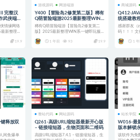
游戏源码
网游端游
商城源码
版Ⅱ完整汉
Y400【冒险岛2修复第二版】稀有
Q412-JA
动作武侠端游
Q萌冒险端游2025最新整理WIN系
统搭建教
键即玩镜像
统一键即玩服务端+PC客户端+GM
剑侠情缘网络
稀有Q萌冒险端游【冒险岛2修复第二
感谢群友（z
网页注册
命令+教程
5最新整理单
版】2025最新整理WIN系一键即玩服务
码！！！ 文
教程
端+PC客户端+G...
正在寻找一套可
19.9
1 年前
93
19.9
1 
整站代码
网站源码
站长学院
0一键释放双
Q261-高级URL缩短器最新开心版
W016-最
– 链接缩短器，生物页面和二维码
版本解锁
人闲鱼爆单
高级URL缩短器7.4.1 – 链接缩短器，生
该软件为免