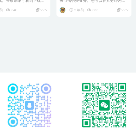
载。登录后即可看到下载链
按点击付费业务。您可以在几分钟内运
器是一款简...
行自己...
年前
340
99.9
2 年前
333
99.9