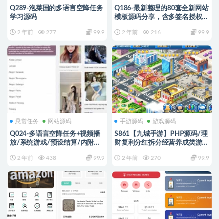
Q289-泡菜国的多语言空降任务
Q186-最新整理的80套全新网站
学习源码
模板源码分享，含多签名授权、
安全监控、自动提款系统、加密
2 年前
277
99.9
2 年前
216
99.9
助记词保护及三级分销机制，前
端HTML+后端PHP全栈开发
悬赏任务
网站源码
手游源码
游戏源码
Q024-多语言空降任务+视频播
S861【九城手游】PHP源码/理
放/系统游戏/预设结算/内附搭
财复利分红拆分经营养成类游戏
建教程
源码+教程
2 年前
438
99.9
2 年前
270
99.9