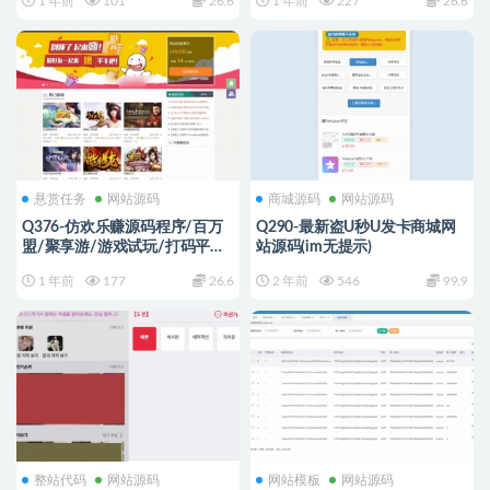
1 年前
101
26.6
1 年前
227
26.6
悬赏任务
网站源码
商城源码
网站源码
Q376-仿欢乐赚源码程序/百万
Q290-最新盗U秒U发卡商城网
盟/聚享游/游戏试玩/打码平台
站源码(im无提示)
源码
1 年前
177
26.6
2 年前
546
99.9
整站代码
网站源码
网站模板
网站源码