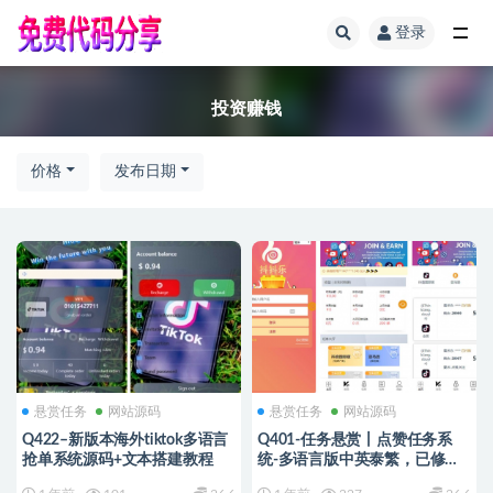
登录
全部
投资赚钱
价格
发布日期
悬赏任务
网站源码
悬赏任务
网站源码
Q422–新版本海外tiktok多语言
Q401-任务悬赏丨点赞任务系
抢单系统源码+文本搭建教程
统-多语言版中英泰繁，已修复
BUG