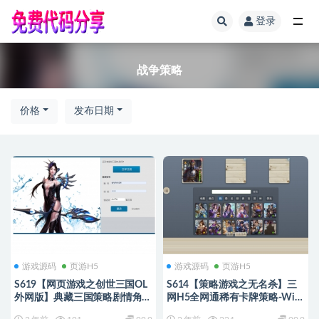
登录
全部
战争策略
价格
发布日期
游戏源码
页游H5
游戏源码
页游H5
S619【网页游戏之创世三国OL
S614【策略游戏之无名杀】三
外网版】典藏三国策略剧情角色
网H5全网通稀有卡牌策略-Win
扮演类页游-Win服务端源码架
服务端源码+视频架设教程