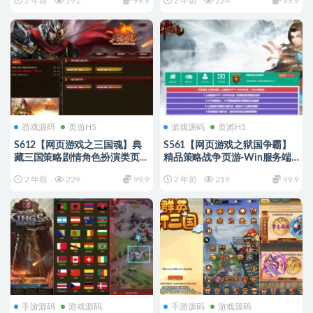
2 年前
191
99.9
2 年前
224
99.9
设教程-GM总运营后台-GM网页
后台
游戏源码
页游H5
游戏源码
页游H5
S612【网页游戏之三国魂】典
S561【网页游戏之狱国争霸】
藏三国策略剧情角色扮演类页
精品策略战争页游-Win服务端
游-Win服务端源码视频架设教
源码+视频架设教程-外网教程-
2 年前
229
99.9
2 年前
219
99.9
程-详细外网教程
元宝充值教程
手游源码
游戏源码
手游源码
游戏源码