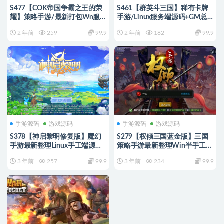
S477【COK帝国争霸之王的荣
S461【群英斗三国】稀有卡牌
耀】策略手游/最新打包Wn服务
手游/Linux服务端源码+GM总
端源码+视频架设教程
管理后台+CDK授权后台
2 年前
259
99.9
2 年前
182
99.9
手游源码
游戏源码
手游源码
游戏源码
S378【神启黎明修复版】魔幻
S279【权倾三国蓝金版】三国
手游最新整理Linux手工端源码
策略手游最新整理Win半手工服
+GM授权后台
务端+授权邮件后台
3 年前
257
99.9
3 年前
234
99.9