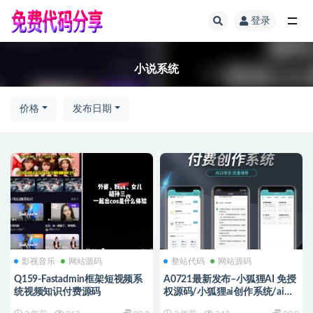
登录
全部
小说系统
价格
发布日期
影视音乐
网站源码
整站代码
网站源码
Q159-Fastadmin框架短视频系
A0721最新发布–小狐狸AI 免授
统视频知识付费源码
权源码/小狐狸ai创作系统/ai智
能创作平台