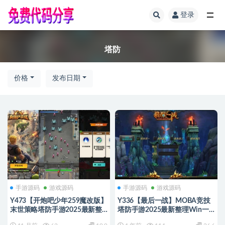
登录
全部
塔防
价格
发布日期
手游源码
游戏源码
手游源码
游戏源码
Y473【开炮吧少年259魔改版】
Y336【最后一战】MOBA竞技
末世策略塔防手游2025最新整
塔防手游2025最新整理Win一
理单机一键即玩镜像端+Linux服
键即玩服务端+竞技+塔防+对战