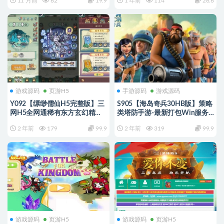
11 月前
62
19.9
1 年前
114
26.6
务端+本地热更+本地验证+解密
工具+CDK后台+运营后台+教程
游戏源码
页游H5
手游源码
游戏源码
Y092【缥缈儒仙H5完整版】三
S905【海岛奇兵30HB版】策略
网H5全网通稀有东方玄幻精品
类塔防手游-最新打包Win服务
角色扮演类回合动作手游-打包
端源码架设教程-安卓版本+搭建
2 年前
179
99.9
2 年前
319
99.9
Linux服务端源码视频架设教程-
教程
CDK授权后台-简易安卓客户端
游戏源码
页游H5
游戏源码
页游H5