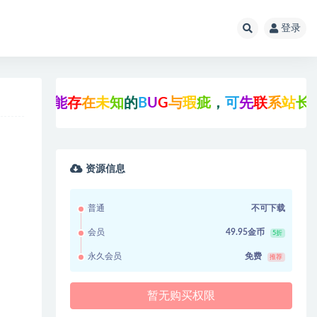
登录
能
存
在
未
知
的
B
U
G
与
瑕
疵
，
可
先
联
系
站
长
咨
询
后
再
资源信息
普通
不可下载
会员
49.95金币
5折
永久会员
免费
推荐
暂无购买权限