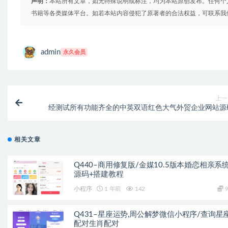
声明：
本站所有文章，如无特殊说明或标注，均为本站原创发布。任何个
书籍等各类媒体平台。如若本站内容侵犯了原著者的合法权益，可联系我
admin
永久会员
上一
经测试所有功能齐全的中英双语红色大气外贸企业网站源
相关文章
Q440–商用修复版/金媒10.5版本婚恋相亲系
源码+搭建教程
小程序
1 年前
142
9
Q431–星座运势,周公解梦微信小程序/查询星
配对生肖配对