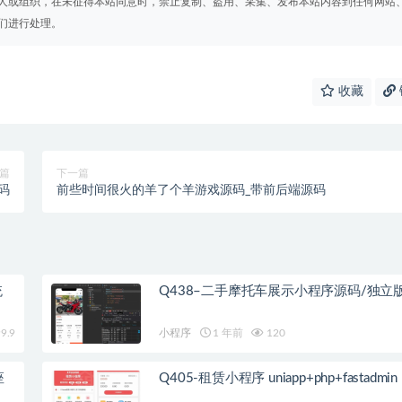
人或组织，在未征得本站同意时，禁止复制、盗用、采集、发布本站内容到任何网站
们进行处理。
收藏
篇
下一篇
码
前些时间很火的羊了个羊游戏源码_带前后端源码
统
Q438–二手摩托车展示小程序源码/独立
9.9
小程序
1 年前
120
座
Q405-租赁小程序 uniapp+php+fastadmin