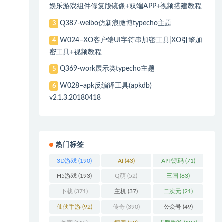
娱乐游戏组件修复版镜像+双端APP+视频搭建教程
Q387-weibo仿新浪微博typecho主题
3
W024–XO客户端UI字符串加密工具|XO引擎加
4
密工具+视频教程
Q369-work展示类typecho主题
5
W028–apk反编译工具(apkdb)
6
v2.1.3.20180418
热门标签
3D游戏
(190)
AI
(43)
APP源码
(71)
H5游戏
(193)
Q萌
(52)
三国
(83)
下载
(371)
主机
(37)
二次元
(21)
仙侠手游
(92)
传奇
(390)
公众号
(49)