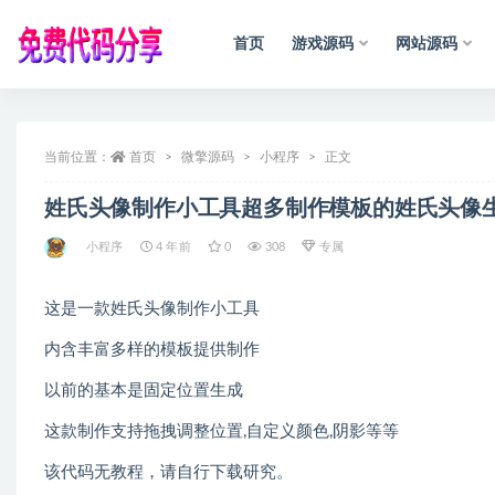
首页
游戏源码
网站源码
全部
当前位置：
首页
微擎源码
小程序
正文
声
明
：
所
有
姓氏头像制作小工具超多制作模板的姓氏头像
小程序
4 年前
0
308
专属
这是一款姓氏头像制作小工具
内含丰富多样的模板提供制作
以前的基本是固定位置生成
这款制作支持拖拽调整位置,自定义颜色,阴影等等
该代码无教程，请自行下载研究。