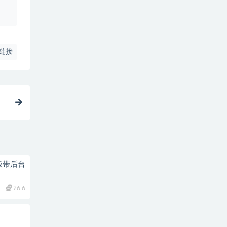
、
链接
版带后台
26.6