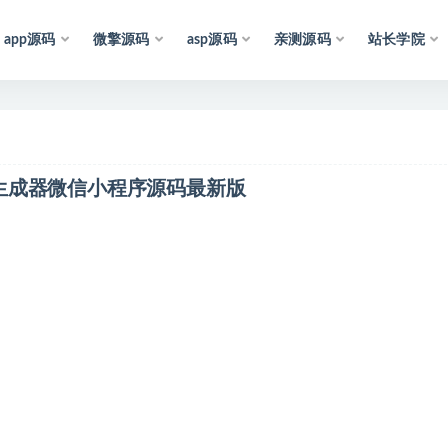
app源码
微擎源码
asp源码
亲测源码
站长学院
资
源
均
收
集
于
互
联
网
，
仅
供
学
习
参
考
和
研
究
，
也
可
生成器微信小程序源码最新版