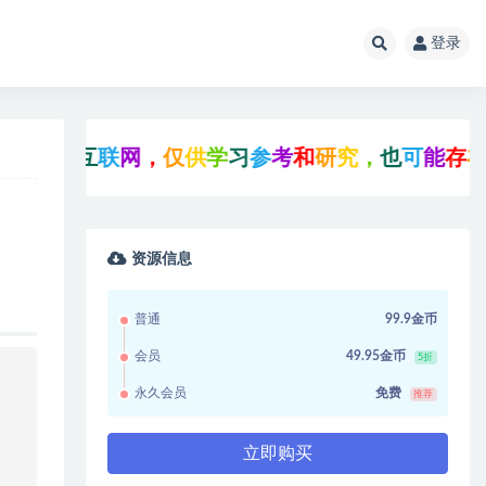
登录
于
互
联
网
，
仅
供
学
习
参
考
和
研
究
，
也
可
能
存
在
未
知
的
资源信息
普通
99.9金币
会员
49.95金币
5折
永久会员
免费
推荐
立即购买