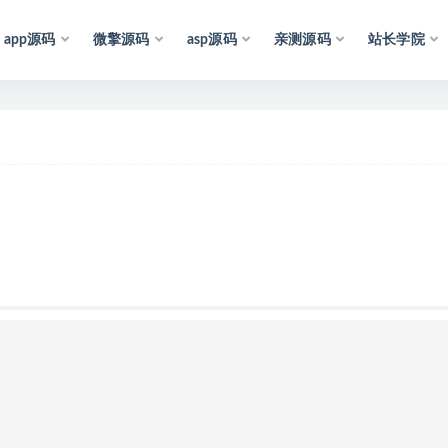
app源码
微擎源码
asp源码
亲测源码
站长学院
声
明
：
所
有
资
源
均
收
集