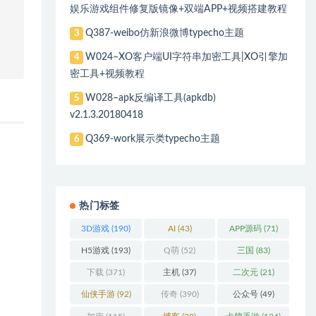
娱乐游戏组件修复版镜像+双端APP+视频搭建教程
Q387-weibo仿新浪微博typecho主题
3
W024–XO客户端UI字符串加密工具|XO引擎加
4
密工具+视频教程
W028–apk反编译工具(apkdb)
5
v2.1.3.20180418
Q369-work展示类typecho主题
6
热门标签
3D游戏
(190)
AI
(43)
APP源码
(71)
H5游戏
(193)
Q萌
(52)
三国
(83)
下载
(371)
主机
(37)
二次元
(21)
仙侠手游
(92)
传奇
(390)
公众号
(49)