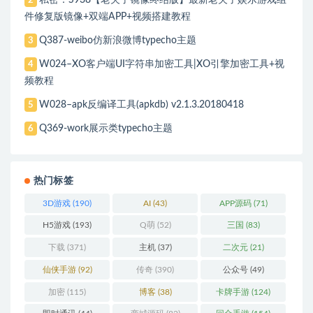
2
件修复版镜像+双端APP+视频搭建教程
Q387-weibo仿新浪微博typecho主题
3
W024–XO客户端UI字符串加密工具|XO引擎加密工具+视
4
频教程
W028–apk反编译工具(apkdb) v2.1.3.20180418
5
Q369-work展示类typecho主题
6
热门标签
3D游戏
(190)
AI
(43)
APP源码
(71)
H5游戏
(193)
Q萌
(52)
三国
(83)
下载
(371)
主机
(37)
二次元
(21)
仙侠手游
(92)
传奇
(390)
公众号
(49)
加密
(115)
博客
(38)
卡牌手游
(124)