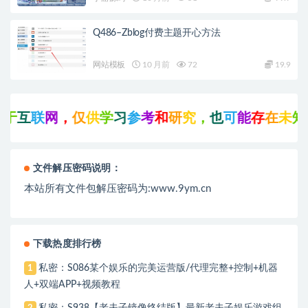
Q486–Zblog付费主题开心方法
网站模板
10 月前
72
19.9
于
互
联
网
，
仅
供
学
习
参
考
和
研
究
，
也
可
能
存
在
未
知
的
文件解压密码说明：
本站所有文件包解压密码为:www.9ym.cn
下载热度排行榜
私密：S086某个娱乐的完美运营版/代理完整+控制+机器
1
人+双端APP+视频教程
私密：S938【老夫子镜像终结版】最新老夫子娱乐游戏组