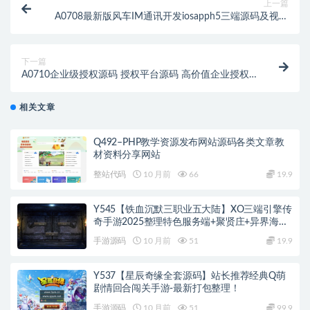
上一篇
A0708最新版风车IM通讯开发iosapph5三端源码及视频
教程/风车即时通讯IM系统
下一篇
A0710企业级授权源码 授权平台源码 高价值企业授权
系统 企业源码程序
相关文章
Q492–PHP教学资源发布网站源码各类文章教
材资料分享网站
整站代码
10 月前
66
19.9
Y545【铁血沉默三职业五大陆】XO三端引擎传
奇手游2025整理特色服务端+聚贤庄+异界海岛
+北方雪原+西部沙漠
手游源码
10 月前
51
19.9
Y537【星辰奇缘全套源码】站长推荐经典Q萌
剧情回合闯关手游-最新打包整理！
手游源码
10 月前
51
99.9