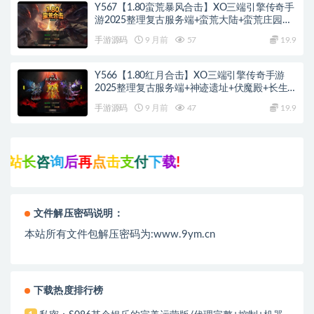
Y567【1.80蛮荒暴风合击】XO三端引擎传奇手
游2025整理复古服务端+蛮荒大陆+蛮荒庄园
+蛮荒战场
手游源码
9 月前
57
19.9
Y566【1.80红月合击】XO三端引擎传奇手游
2025整理复古服务端+神迹遗址+伏魔殿+长生
殿
手游源码
9 月前
47
19.9
后
再
点
击
支
付
下
载
!
文件解压密码说明：
本站所有文件包解压密码为:www.9ym.cn
下载热度排行榜