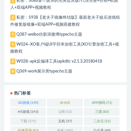
私密：S086某个娱乐的完美运营版/代理完整+控制+机器
1
人+双端APP+视频教程
私密：S938【老夫子镜像终结版】最新老夫子娱乐游戏组
2
件修复版镜像+双端APP+视频搭建教程
Q387-weibo仿新浪微博typecho主题
3
W024–XO客户端UI字符串加密工具|XO引擎加密工具+视
4
频教程
W028–apk反编译工具(apkdb) v2.1.3.20180418
5
Q369-work展示类typecho主题
6
热门标签
3D游戏
(190)
AI
(43)
APP源码
(71)
H5游戏
(193)
Q萌
(52)
三国
(83)
下载
(371)
主机
(37)
二次元
(21)
仙侠手游
(92)
传奇
(390)
公众号
(49)