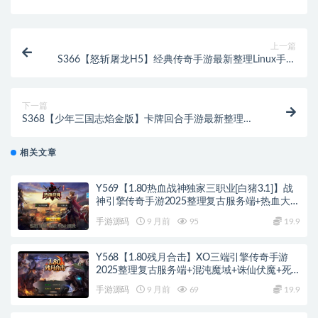
上一篇
S366【怒斩屠龙H5】经典传奇手游最新整理Linux手工
服务端+GM后台
下一篇
S368【少年三国志焰金版】卡牌回合手游最新整理
Linux手工服务端+GM后台
相关文章
Y569【1.80热血战神独家三职业[白猪3.1]】战
神引擎传奇手游2025整理复古服务端+热血大陆
+蛮荒大陆+黄金大陆
手游源码
9 月前
95
19.9
Y568【1.80残月合击】XO三端引擎传奇手游
2025整理复古服务端+混沌魔域+诛仙伏魔+死
亡空间
手游源码
9 月前
69
19.9