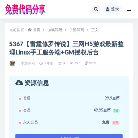
登录
全部
当前位置：
首页
游戏源码
手游源码
正文
S367【雷霆修罗传说】三网H5游戏最新整
理Linux手工服务端+GM授权后台
手游源码
3 年前
0
197
99.9
资源信息
普通
99.9金币
会员
49.95金币
5折
永久会员
免费
推荐