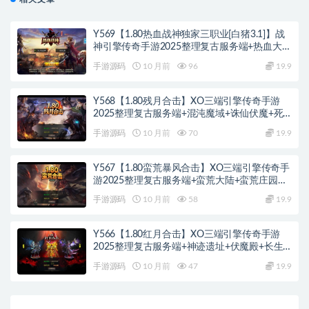
Y569【1.80热血战神独家三职业[白猪3.1]】战
神引擎传奇手游2025整理复古服务端+热血大陆
+蛮荒大陆+黄金大陆
手游源码
10 月前
96
19.9
Y568【1.80残月合击】XO三端引擎传奇手游
2025整理复古服务端+混沌魔域+诛仙伏魔+死
亡空间
手游源码
10 月前
70
19.9
Y567【1.80蛮荒暴风合击】XO三端引擎传奇手
游2025整理复古服务端+蛮荒大陆+蛮荒庄园
+蛮荒战场
手游源码
10 月前
58
19.9
Y566【1.80红月合击】XO三端引擎传奇手游
2025整理复古服务端+神迹遗址+伏魔殿+长生
殿
手游源码
10 月前
47
19.9