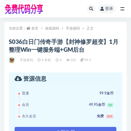
登录
全部
当前位置：
首页
游戏源码
手游源码
正文
S036白日门传奇手游【封神修罗超变】1月
整理Win一键服务端+GM后台
手游源码
4 年前
0
332
99.9
资源信息
普通
99.9金币
会员
49.95金币
5折
永久会员
免费
推荐