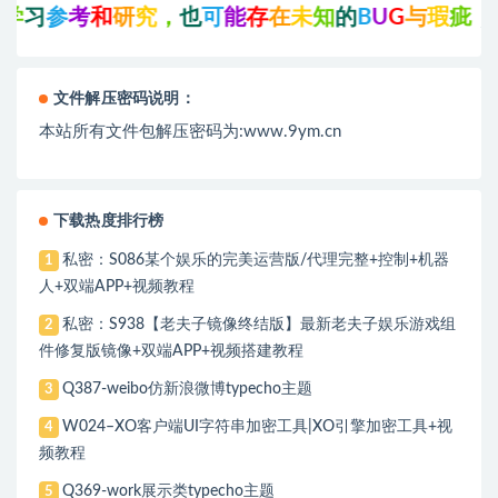
参
考
和
研
究
，
也
可
能
存
在
未
知
的
B
U
G
与
瑕
疵
，
可
先
文件解压密码说明：
本站所有文件包解压密码为:www.9ym.cn
下载热度排行榜
私密：S086某个娱乐的完美运营版/代理完整+控制+机器
1
人+双端APP+视频教程
私密：S938【老夫子镜像终结版】最新老夫子娱乐游戏组
2
件修复版镜像+双端APP+视频搭建教程
Q387-weibo仿新浪微博typecho主题
3
W024–XO客户端UI字符串加密工具|XO引擎加密工具+视
4
频教程
Q369-work展示类typecho主题
5