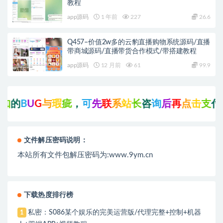
教程
app源码
1 年前
227
26.6
Q457–价值2w多的云豹直播购物系统源码/直播
带商城源码/直播带货合作模式/带搭建教程
app源码
12 月前
61
99.9
B
U
G
与
瑕
疵
，
可
先
联
系
站
长
咨
询
后
再
点
击
支
付
下
载
!
文件解压密码说明：
本站所有文件包解压密码为:www.9ym.cn
下载热度排行榜
私密：S086某个娱乐的完美运营版/代理完整+控制+机器
1