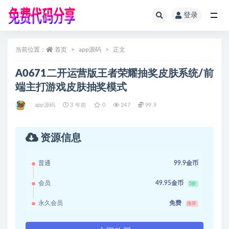
登录
全部
当前位置：
首页
app源码
正文
A0671二开运营版王者荣耀抽奖皮肤系统/前
端主打游戏皮肤抽奖模式
app源码
3 年前
0
247
99.9
资源信息
普通
99.9金币
会员
49.95金币
5折
永久会员
免费
推荐