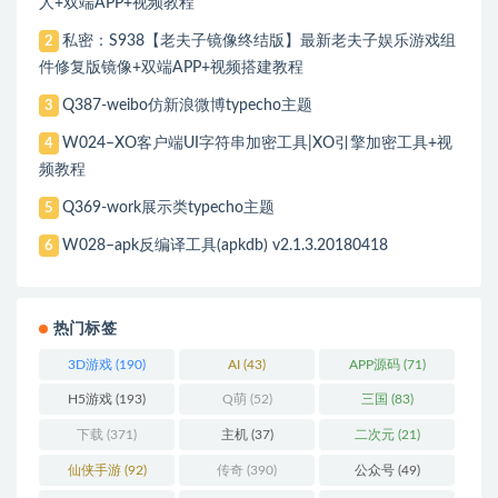
人+双端APP+视频教程
私密：S938【老夫子镜像终结版】最新老夫子娱乐游戏组
2
件修复版镜像+双端APP+视频搭建教程
Q387-weibo仿新浪微博typecho主题
3
W024–XO客户端UI字符串加密工具|XO引擎加密工具+视
4
频教程
Q369-work展示类typecho主题
5
W028–apk反编译工具(apkdb) v2.1.3.20180418
6
热门标签
3D游戏
(190)
AI
(43)
APP源码
(71)
H5游戏
(193)
Q萌
(52)
三国
(83)
下载
(371)
主机
(37)
二次元
(21)
仙侠手游
(92)
传奇
(390)
公众号
(49)