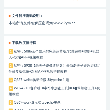
文件解压密码说明：
本站所有文件包解压密码为:www.9ym.cn
下载热度排行榜
私密：S086某个娱乐的完美运营版/代理完整+控制+机器
1
人+双端APP+视频教程
私密：S938【老夫子镜像终结版】最新老夫子娱乐游戏组
2
件修复版镜像+双端APP+视频搭建教程
Q387-weibo仿新浪微博typecho主题
3
W024–XO客户端UI字符串加密工具|XO引擎加密工具+视
4
频教程
Q369-work展示类typecho主题
5