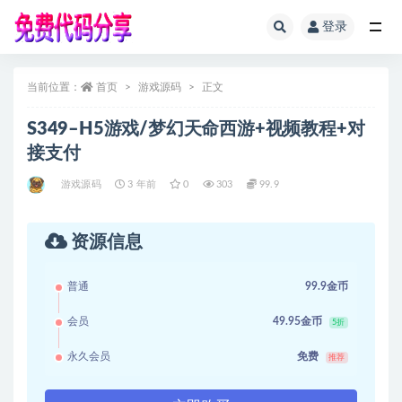
登录
全部
当前位置：
首页
游戏源码
正文
S349–H5游戏/梦幻天命西游+视频教程+对
接支付
游戏源码
3 年前
0
303
99.9
资源信息
普通
99.9金币
会员
49.95金币
5折
永久会员
免费
推荐