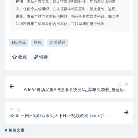
声明：
本站所有文章，如无特殊说明或标注，均为本站原创发
布。任何个人或组织，在未征得本站同意时，禁止复制、盗用、
采集、发布本站内容到任何网站、书籍等各类媒体平台。如若本
站内容侵犯了原著者的合法权益，可联系我们进行处理。
H5游戏
教程
西游系列
收藏
链接
上一篇
A0667自动采集API壁纸系统源码_瀑布流加载_自适应手
机端
下一篇
S350 三网H5游戏/浪剑天下H5+视频教程|Linux手工服
务端+GM后台
相关文章