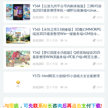
Y564【云游九州平台币内购体验版】三网H5游
戏2025最新整理单机一键即玩镜像端+Linux手
工服务端+管理后台+GM授权后台+教程
游戏源码
9 月前
124
19.9
Y563【永恒之塔3.5精修版】3D魔幻MMORPG
端游2025最新整理Win一键服务端+GM指令
+PC客户端+教程
游戏源码
9 月前
56
19.9
Y562【梦幻国度全功能版】Q萌冒险端游2025
最新整理WIN系服务端+PC客户端+网页注册
+GM工具+GM命令+教程
游戏源码
9 月前
48
19.9
Y572–html网页小游戏H5小游戏大全合集整理
游戏源码
9 月前
88
19.9
，
可
先
联
系
站
长
咨
询
后
再
点
击
支
付
下
载
!