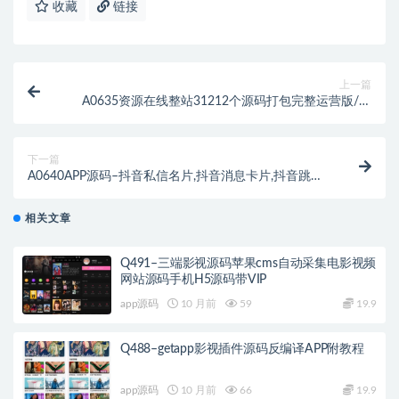
收藏
链接
上一篇
A0635资源在线整站31212个源码打包完整运营版/带
RiPRO主题无需授权
下一篇
A0640APP源码–抖音私信名片,抖音消息卡片,抖音跳转
微信 链接跳转引流技术
相关文章
Q491–三端影视源码苹果cms自动采集电影视频
网站源码手机H5源码带VIP
app源码
10 月前
59
19.9
Q488–getapp影视插件源码反编译APP附教程
app源码
10 月前
66
19.9