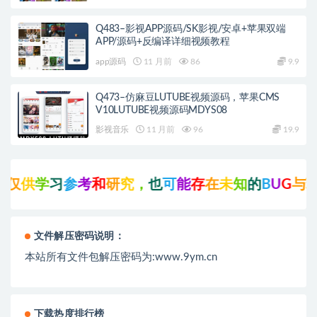
Q483–影视APP源码/SK影视/安卓+苹果双端
APP/源码+反编译详细视频教程
app源码
11 月前
86
9.9
Q473–仿麻豆LUTUBE视频源码，苹果CMS
V10LUTUBE视频源码MDYS08
影视音乐
11 月前
96
19.9
供
学
习
参
考
和
研
究
，
也
可
能
存
在
未
知
的
B
U
G
与
瑕
疵
文件解压密码说明：
本站所有文件包解压密码为:www.9ym.cn
下载热度排行榜