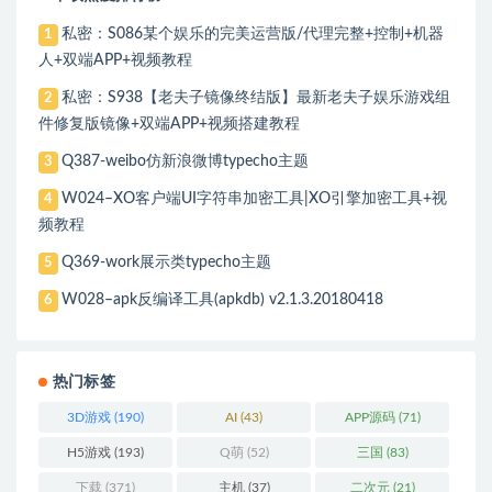
私密：S086某个娱乐的完美运营版/代理完整+控制+机器
1
人+双端APP+视频教程
私密：S938【老夫子镜像终结版】最新老夫子娱乐游戏组
2
件修复版镜像+双端APP+视频搭建教程
Q387-weibo仿新浪微博typecho主题
3
W024–XO客户端UI字符串加密工具|XO引擎加密工具+视
4
频教程
Q369-work展示类typecho主题
5
W028–apk反编译工具(apkdb) v2.1.3.20180418
6
热门标签
3D游戏
(190)
AI
(43)
APP源码
(71)
H5游戏
(193)
Q萌
(52)
三国
(83)
下载
(371)
主机
(37)
二次元
(21)