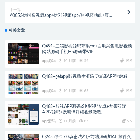
下一篇
A0053仿抖音视频app/仿91视频app/短视频功能/原生
双端开发/带详细安装教程
相关文章
Q491–三端影视源码苹果cms自动采集电影视频
网站源码手机H5源码带VIP
app源码
10 月前
59
19.9
Q488–getapp影视插件源码反编译APP附教程
app源码
10 月前
66
19.9
Q483–影视APP源码/SK影视/安卓+苹果双端
APP/源码+反编译详细视频教程
app源码
11 月前
87
9.9
Q245-绿豆7.0动态域名版前端源码加API插件免