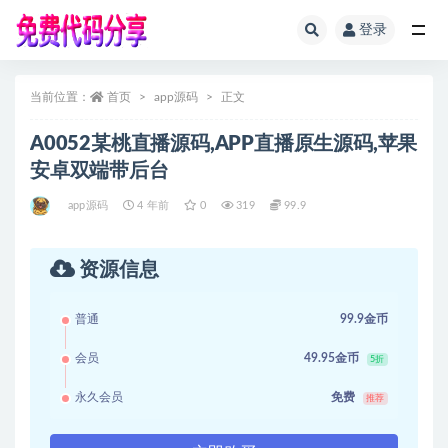
登录
全部
当前位置：
首页
app源码
正文
A0052某桃直播源码,APP直播原生源码,苹果
安卓双端带后台
app源码
4 年前
0
319
99.9
资源信息
普通
99.9金币
会员
49.95金币
5折
永久会员
免费
推荐