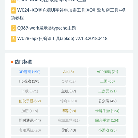
3
W024–XO客户端UI字符串加密工具|XO引擎加密工具+视
4
频教程
Q369-work展示类typecho主题
5
W028–apk反编译工具(apkdb) v2.1.3.20180418
6
热门标签
3D游戏
(190)
AI
(43)
APP源码
(71)
H5游戏
(193)
Q萌
(52)
三国
(83)
下载
(371)
主机
(37)
二次元
(21)
仙侠手游
(92)
传奇
(390)
公众号
(49)
加密
(115)
博客
(38)
卡牌手游
(124)
即时通讯
(44)
商城源码
(82)
回合手游
(154)
客服系统
(20)
导航
(43)
小游戏
(23)