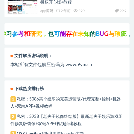
授权开心版+教程
app源码
2 年前
290
99.9
考
和
研
究
，
也
可
能
存
在
未
知
的
B
U
G
与
瑕
疵
，
可
先
联
文件解压密码说明：
本站所有文件包解压密码为:www.9ym.cn
下载热度排行榜
私密：S086某个娱乐的完美运营版/代理完整+控制+机器
1
人+双端APP+视频教程
私密：S938【老夫子镜像终结版】最新老夫子娱乐游戏组
2
件修复版镜像+双端APP+视频搭建教程
Q387-weibo仿新浪微博typecho主题