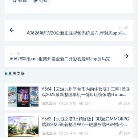
收藏
链接
上一篇
A0626魅思V20全新正规视频系统发布,带魅思app手机
端封装打包安卓app
下一篇
A0628苹果cms框架开发全新二开影视源码app源码完
整版
相关文章
Y564【云游九州平台币内购体验版】三网H5游
戏2025最新整理单机一键即玩镜像端+Linux手
工服务端+管理后台+GM授权后台+教程
游戏源码
10 月前
124
19.9
Y563【永恒之塔3.5精修版】3D魔幻MMORPG
端游2025最新整理Win一键服务端+GM指令
+PC客户端+教程
游戏源码
10 月前
56
19.9