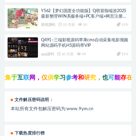
Y562【梦幻国度全功能版】Q萌冒险端游2025
最新整理WIN系服务端+PC客户端+网页注册
+GM工具+GM命令+教程
游戏源码
10 月前
50
19.9
Q491–三端影视源码苹果cms自动采集电影视频
网站源码手机H5源码带VIP
app源码
10 月前
59
19.9
集
于
互
联
网
，
仅
供
学
习
参
考
和
研
究
，
也
可
能
存
在
未
文件解压密码说明：
本站所有文件包解压密码为:www.9ym.cn
下载热度排行榜