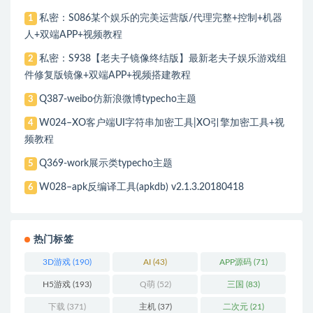
私密：S086某个娱乐的完美运营版/代理完整+控制+机器
1
人+双端APP+视频教程
私密：S938【老夫子镜像终结版】最新老夫子娱乐游戏组
2
件修复版镜像+双端APP+视频搭建教程
Q387-weibo仿新浪微博typecho主题
3
W024–XO客户端UI字符串加密工具|XO引擎加密工具+视
4
频教程
Q369-work展示类typecho主题
5
W028–apk反编译工具(apkdb) v2.1.3.20180418
6
热门标签
3D游戏
(190)
AI
(43)
APP源码
(71)
H5游戏
(193)
Q萌
(52)
三国
(83)
下载
(371)
主机
(37)
二次元
(21)