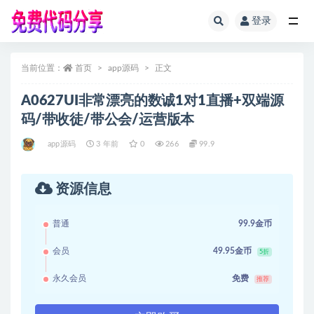
登录
全部
当前位置：
首页
app源码
正文
A0627UI非常漂亮的数诚1对1直播+双端源
码/带收徒/带公会/运营版本
app源码
3 年前
0
266
99.9
资源信息
普通
99.9金币
会员
49.95金币
5折
永久会员
免费
推荐