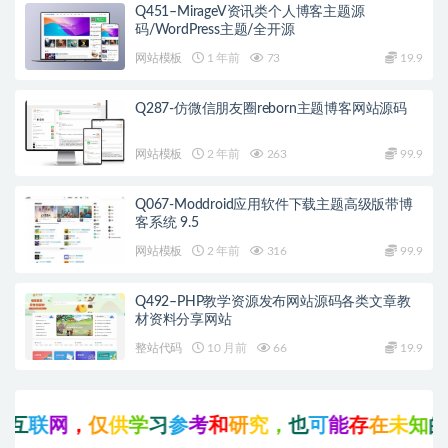
Q451–MirageV资讯类个人博客主题源
码/WordPress主题/全开源
网站模板
1 年前
73
19.9
Q287-仿微信朋友圈reborn主题博客网站源码
网站模板
2 年前
263
99.9
Q067-Moddroid应用软件下载主题高级版带博
客系统 9.5
网站模板
2 年前
316
99.9
Q492–PHP教学资源发布网站源码各类文章教
材资料分享网站
整站代码
10 月前
66
19.9
互
联
网
，
仅
供
学
习
参
考
和
研
究
，
也
可
能
存
在
未
知
的
B