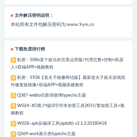
文件解压密码说明：
本站所有文件包解压密码为:www.9ym.cn
下载热度排行榜
私密：S086某个娱乐的完美运营版/代理完整+控制+机器
1
人+双端APP+视频教程
私密：S938【老夫子镜像终结版】最新老夫子娱乐游戏组
2
件修复版镜像+双端APP+视频搭建教程
Q387-weibo仿新浪微博typecho主题
3
W024–XO客户端UI字符串加密工具|XO引擎加密工具+视
4
频教程
W028–apk反编译工具(apkdb) v2.1.3.20180418
5
Q369-work展示类typecho主题
6