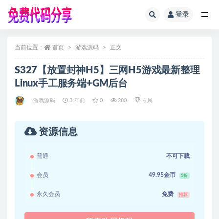
登录
全部
当前位置：
首页
游戏源码
正文
S327【放置封神H5】三网H5游戏最新整理
Linux手工服务端+GM后台
游戏源码
3 年前
0
280
专属
资源信息
普通
不可下载
会员
49.95金币
5折
永久会员
免费
推荐