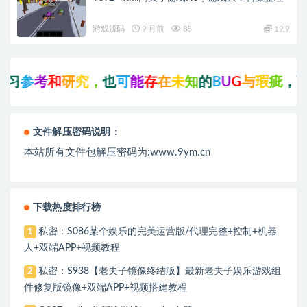
游戏源码
9 月前
88
19.9
究
，
也
可
能
存
在
未
知
的
B
U
G
与
瑕
疵
，
可
先
联
系
站
长
文件解压密码说明：
本站所有文件包解压密码为:www.9ym.cn
下载热度排行榜
私密：S086某个娱乐的完美运营版/代理完整+控制+机器
1
人+双端APP+视频教程
私密：S938【老夫子镜像终结版】最新老夫子娱乐游戏组
2
件修复版镜像+双端APP+视频搭建教程