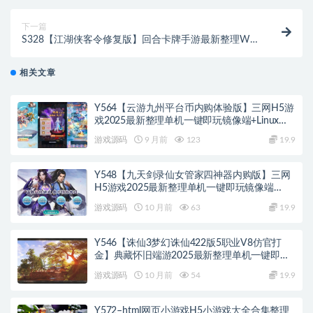
下一篇
S328【江湖侠客令修复版】回合卡牌手游最新整理Win
半手工服务端+GM授权后台
相关文章
Y564【云游九州平台币内购体验版】三网H5游
戏2025最新整理单机一键即玩镜像端+Linux手
工服务端+管理后台+GM授权后台+教程
游戏源码
9 月前
123
19.9
Y548【九天剑录仙女管家四神器内购版】三网
H5游戏2025最新整理单机一键即玩镜像端
+Linux手工服务端+管理后台+GM授权后台+教
游戏源码
10 月前
63
19.9
程
Y546【诛仙3梦幻诛仙422版5职业V8仿官打
金】典藏怀旧端游2025最新整理单机一键即玩
镜像端+Linux手工服务端+网页注册+GM工具
游戏源码
10 月前
54
19.9
+PC客户端+教程
Y572–html网页小游戏H5小游戏大全合集整理