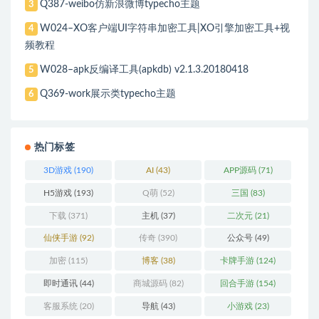
Q387-weibo仿新浪微博typecho主题
3
W024–XO客户端UI字符串加密工具|XO引擎加密工具+视
4
频教程
W028–apk反编译工具(apkdb) v2.1.3.20180418
5
Q369-work展示类typecho主题
6
热门标签
3D游戏
(190)
AI
(43)
APP源码
(71)
H5游戏
(193)
Q萌
(52)
三国
(83)
下载
(371)
主机
(37)
二次元
(21)
仙侠手游
(92)
传奇
(390)
公众号
(49)
加密
(115)
博客
(38)
卡牌手游
(124)
即时通讯
(44)
商城源码
(82)
回合手游
(154)
客服系统
(20)
导航
(43)
小游戏
(23)