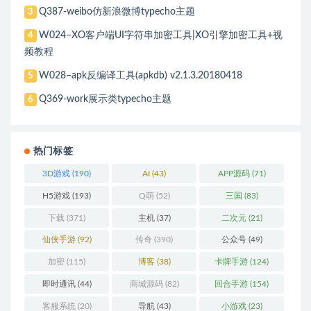
Q387-weibo仿新浪微博typecho主题
3
W024–XO客户端UI字符串加密工具|XO引擎加密工具+视
4
频教程
W028–apk反编译工具(apkdb) v2.1.3.20180418
5
Q369-work展示类typecho主题
6
热门标签
3D游戏
(190)
AI
(43)
APP源码
(71)
H5游戏
(193)
Q萌
(52)
三国
(83)
下载
(371)
主机
(37)
二次元
(21)
仙侠手游
(92)
传奇
(390)
公众号
(49)
加密
(115)
博客
(38)
卡牌手游
(124)
即时通讯
(44)
商城源码
(82)
回合手游
(154)
客服系统
(20)
导航
(43)
小游戏
(23)