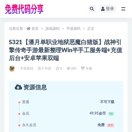
登录
全部
当前位置：
首页
游戏源码
手游源码
正文
S321【潘月单职业地狱恶魔白猪版】战神引
擎传奇手游最新整理Win半手工服务端+充值
后台+安卓苹果双端
手游源码
3 年前
0
285
专属
资源信息
普通
不可下载
会员
49.95金币
5折
永久会员
免费
推荐