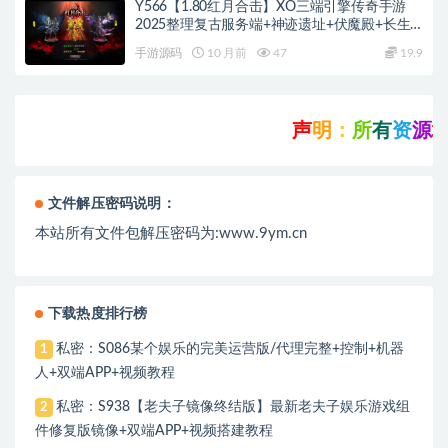
Y566【1.80红月合击】XO三端引擎传奇手游
2025整理复古服务端+神迹遗址+伏魔殿+长生
殿
手游源码
10 月前
47
19.9
声
明
：
所
有
资
源
均
收
集
于
互
文件解压密码说明：
本站所有文件包解压密码为:www.9ym.cn
下载热度排行榜
私密：S086某个娱乐的完美运营版/代理完整+控制+机器
1
人+双端APP+视频教程
私密：S938【老夫子镜像终结版】最新老夫子娱乐游戏组
2
件修复版镜像+双端APP+视频搭建教程