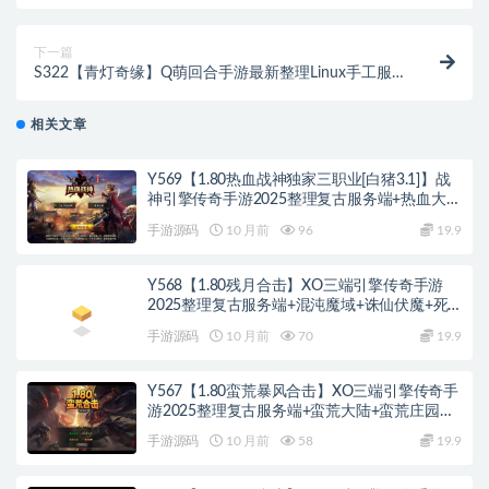
服务端+GM后台+全套源码+配置教程
下一篇
S322【青灯奇缘】Q萌回合手游最新整理Linux手工服
务端+GM授权后台
相关文章
Y569【1.80热血战神独家三职业[白猪3.1]】战
神引擎传奇手游2025整理复古服务端+热血大陆
+蛮荒大陆+黄金大陆
手游源码
10 月前
96
19.9
Y568【1.80残月合击】XO三端引擎传奇手游
2025整理复古服务端+混沌魔域+诛仙伏魔+死
亡空间
手游源码
10 月前
70
19.9
Y567【1.80蛮荒暴风合击】XO三端引擎传奇手
游2025整理复古服务端+蛮荒大陆+蛮荒庄园
+蛮荒战场
手游源码
10 月前
58
19.9