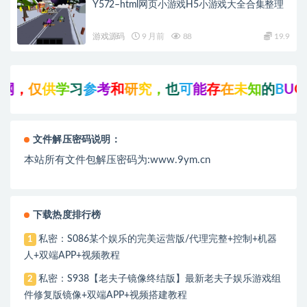
Y572–html网页小游戏H5小游戏大全合集整理
游戏源码
9 月前
88
19.9
习
参
考
和
研
究
，
也
可
能
存
在
未
知
的
B
U
G
与
瑕
疵
，
可
文件解压密码说明：
本站所有文件包解压密码为:www.9ym.cn
下载热度排行榜
私密：S086某个娱乐的完美运营版/代理完整+控制+机器
1
人+双端APP+视频教程
私密：S938【老夫子镜像终结版】最新老夫子娱乐游戏组
2
件修复版镜像+双端APP+视频搭建教程