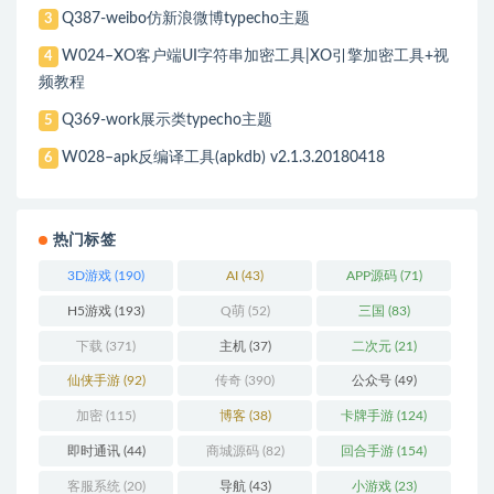
Q387-weibo仿新浪微博typecho主题
3
W024–XO客户端UI字符串加密工具|XO引擎加密工具+视
4
频教程
Q369-work展示类typecho主题
5
W028–apk反编译工具(apkdb) v2.1.3.20180418
6
热门标签
3D游戏
(190)
AI
(43)
APP源码
(71)
H5游戏
(193)
Q萌
(52)
三国
(83)
下载
(371)
主机
(37)
二次元
(21)
仙侠手游
(92)
传奇
(390)
公众号
(49)
加密
(115)
博客
(38)
卡牌手游
(124)
即时通讯
(44)
商城源码
(82)
回合手游
(154)
客服系统
(20)
导航
(43)
小游戏
(23)