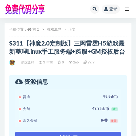
登录
全部
当前位置：
首页
游戏源码
正文
S311【神魔2.0定制版】三网雷霆H5游戏最
新整理Linux手工服务端+跨服+GM授权后台
游戏源码
3 年前
0
266
99.9
资源信息
普通
99.9金币
会员
49.95金币
5折
永久会员
免费
推荐