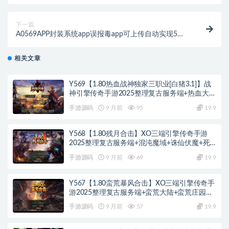
Win半手工服务端+GM后台+假人陪玩+安卓苹果双端
下一篇
A0569APP封装系统app误报毒app可上传自动实现5分
钟随机更换包名和签名+视频教程
相关文章
Y569【1.80热血战神独家三职业[白猪3.1]】战
神引擎传奇手游2025整理复古服务端+热血大陆
+蛮荒大陆+黄金大陆
手游源码
9 月前
95
19.9
Y568【1.80残月合击】XO三端引擎传奇手游
2025整理复古服务端+混沌魔域+诛仙伏魔+死
亡空间
手游源码
9 月前
69
19.9
Y567【1.80蛮荒暴风合击】XO三端引擎传奇手
游2025整理复古服务端+蛮荒大陆+蛮荒庄园
+蛮荒战场
手游源码
9 月前
57
19.9