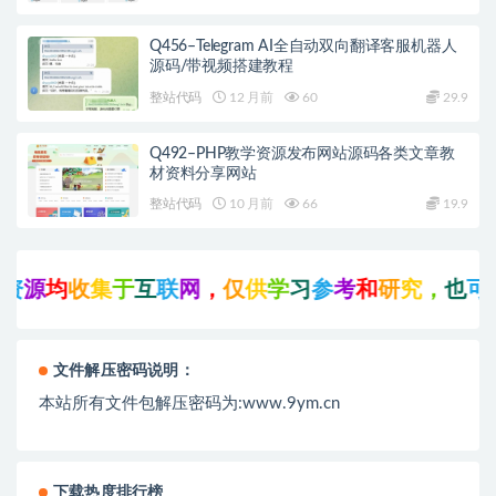
Q456–Telegram AI全自动双向翻译客服机器人
源码/带视频搭建教程
整站代码
12 月前
60
29.9
Q492–PHP教学资源发布网站源码各类文章教
材资料分享网站
整站代码
10 月前
66
19.9
源
均
收
集
于
互
联
网
，
仅
供
学
习
参
考
和
研
究
，
也
可
能
文件解压密码说明：
本站所有文件包解压密码为:www.9ym.cn
下载热度排行榜