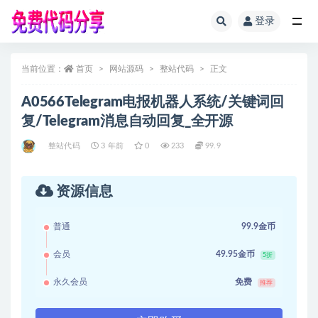
登录
全部
当前位置：
首页
网站源码
整站代码
正文
A0566Telegram电报机器人系统/关键词回
复/Telegram消息自动回复_全开源
整站代码
3 年前
0
233
99.9
资源信息
普通
99.9金币
会员
49.95金币
5折
永久会员
免费
推荐