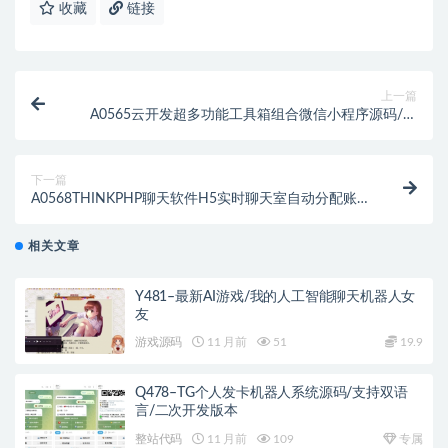
收藏
链接
上一篇
A0565云开发超多功能工具箱组合微信小程序源码/附
带流量主
下一篇
A0568THINKPHP聊天软件H5实时聊天室自动分配账户
全开源商业源码下载
相关文章
Y481–最新AI游戏/我的人工智能聊天机器人女
友
游戏源码
11 月前
51
19.9
Q478–TG个人发卡机器人系统源码/支持双语
言/二次开发版本
整站代码
11 月前
109
专属