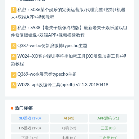
私密：S086某个娱乐的完美运营版/代理完整+控制+机器
1
人+双端APP+视频教程
私密：S938【老夫子镜像终结版】最新老夫子娱乐游戏组
2
件修复版镜像+双端APP+视频搭建教程
Q387-weibo仿新浪微博typecho主题
3
W024–XO客户端UI字符串加密工具|XO引擎加密工具+视
4
频教程
Q369-work展示类typecho主题
5
W028–apk反编译工具(apkdb) v2.1.3.20180418
6
热门标签
3D游戏
(190)
AI
(43)
APP源码
(71)
H5游戏
(193)
Q萌
(52)
三国
(83)
下载
(371)
主机
(37)
二次元
(21)