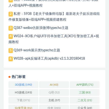
人+双端APP+视频教程
私密：S938【老夫子镜像终结版】最新老夫子娱乐游戏组
2
件修复版镜像+双端APP+视频搭建教程
Q387-weibo仿新浪微博typecho主题
3
W024–XO客户端UI字符串加密工具|XO引擎加密工具+视
4
频教程
Q369-work展示类typecho主题
5
W028–apk反编译工具(apkdb) v2.1.3.20180418
6
热门标签
3D游戏
(190)
AI
(43)
APP源码
(71)
H5游戏
(193)
Q萌
(52)
三国
(83)
下载
(371)
主机
(37)
二次元
(21)
仙侠手游
(92)
传奇
(390)
公众号
(49)