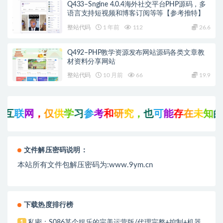
Q433–Sngine 4.0.4海外社交平台PHP源码，多
语言支持短视频和博客订阅等等【参考推特】
整站代码
1 年前
112
26.6
Q492–PHP教学资源发布网站源码各类文章教
材资料分享网站
整站代码
10 月前
66
19.9
互
联
网
，
仅
供
学
习
参
考
和
研
究
，
也
可
能
存
在
未
知
的
B
文件解压密码说明：
本站所有文件包解压密码为:www.9ym.cn
下载热度排行榜
私密：S086某个娱乐的完美运营版/代理完整+控制+机器
1