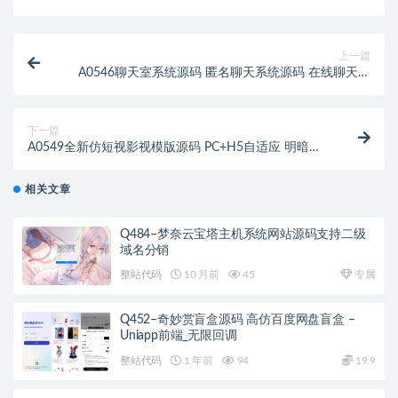
上一篇
A0546聊天室系统源码 匿名聊天系统源码 在线聊天室
系统源码 可发语音 图片 适用PC+WAP
下一篇
A0549全新仿短视影视模版源码 PC+H5自适应 明暗双
皮肤 苹果CMS系统
相关文章
Q484–梦奈云宝塔主机系统网站源码支持二级
域名分销
整站代码
10 月前
45
专属
Q452–奇妙赏盲盒源码 高仿百度网盘盲盒 –
Uniapp前端_无限回调
整站代码
1 年前
94
19.9