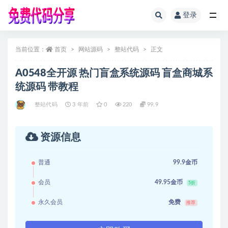
登录
全部
当前位置：
首页
网站源码
整站代码
正文
A0548全开源 热门盲盒系统源码 盲盒商城系
统源码 带教程
整站代码
3 年前
0
220
99.9
资源信息
普通
99.9金币
会员
49.95金币
5折
永久会员
免费
推荐