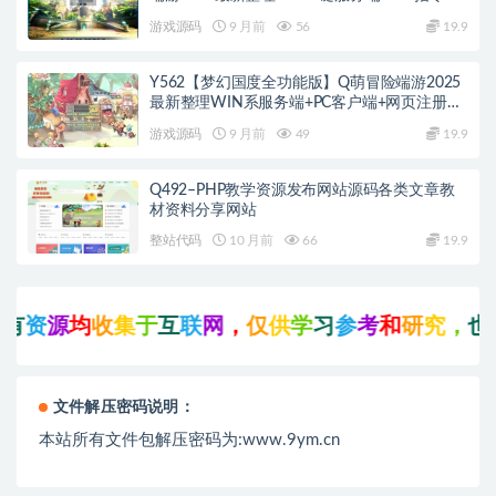
+PC客户端+教程
游戏源码
9 月前
56
19.9
Y562【梦幻国度全功能版】Q萌冒险端游2025
最新整理WIN系服务端+PC客户端+网页注册
+GM工具+GM命令+教程
游戏源码
9 月前
49
19.9
Q492–PHP教学资源发布网站源码各类文章教
材资料分享网站
整站代码
10 月前
66
19.9
有
资
源
均
收
集
于
互
联
网
，
仅
供
学
习
参
考
和
研
究
，
也
可
文件解压密码说明：
本站所有文件包解压密码为:www.9ym.cn