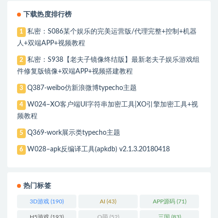
下载热度排行榜
私密：S086某个娱乐的完美运营版/代理完整+控制+机器
1
人+双端APP+视频教程
私密：S938【老夫子镜像终结版】最新老夫子娱乐游戏组
2
件修复版镜像+双端APP+视频搭建教程
Q387-weibo仿新浪微博typecho主题
3
W024–XO客户端UI字符串加密工具|XO引擎加密工具+视
4
频教程
Q369-work展示类typecho主题
5
W028–apk反编译工具(apkdb) v2.1.3.20180418
6
热门标签
3D游戏
(190)
AI
(43)
APP源码
(71)
H5游戏
(193)
Q萌
(52)
三国
(83)