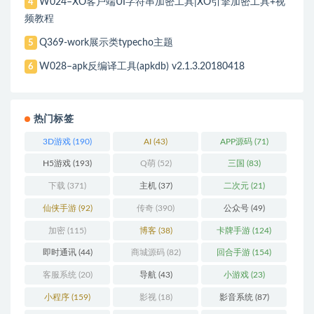
W024–XO客户端UI字符串加密工具|XO引擎加密工具+视
4
频教程
Q369-work展示类typecho主题
5
W028–apk反编译工具(apkdb) v2.1.3.20180418
6
热门标签
3D游戏
(190)
AI
(43)
APP源码
(71)
H5游戏
(193)
Q萌
(52)
三国
(83)
下载
(371)
主机
(37)
二次元
(21)
仙侠手游
(92)
传奇
(390)
公众号
(49)
加密
(115)
博客
(38)
卡牌手游
(124)
即时通讯
(44)
商城源码
(82)
回合手游
(154)
客服系统
(20)
导航
(43)
小游戏
(23)
小程序
(159)
影视
(18)
影音系统
(87)