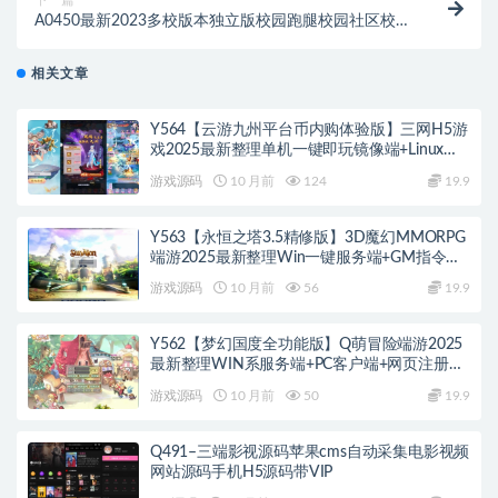
A0450最新2023多校版本独立版校园跑腿校园社区校园
服务小程序系统源码 | 附教程
相关文章
Y564【云游九州平台币内购体验版】三网H5游
戏2025最新整理单机一键即玩镜像端+Linux手
工服务端+管理后台+GM授权后台+教程
游戏源码
10 月前
124
19.9
Y563【永恒之塔3.5精修版】3D魔幻MMORPG
端游2025最新整理Win一键服务端+GM指令
+PC客户端+教程
游戏源码
10 月前
56
19.9
Y562【梦幻国度全功能版】Q萌冒险端游2025
最新整理WIN系服务端+PC客户端+网页注册
+GM工具+GM命令+教程
游戏源码
10 月前
50
19.9
Q491–三端影视源码苹果cms自动采集电影视频
网站源码手机H5源码带VIP