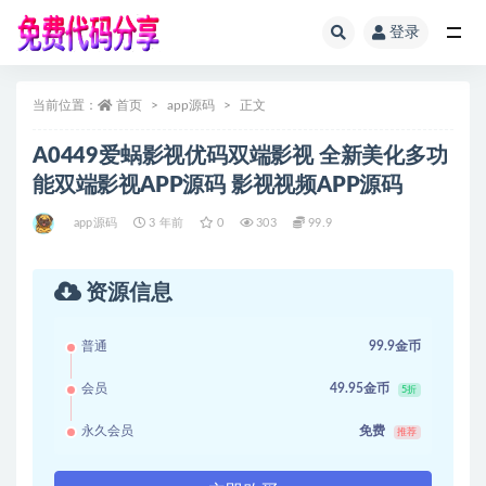
登录
全部
当前位置：
首页
app源码
正文
A0449爱蜗影视优码双端影视 全新美化多功
能双端影视APP源码 影视视频APP源码
app源码
3 年前
0
303
99.9
资源信息
普通
99.9金币
会员
49.95金币
5折
永久会员
免费
推荐