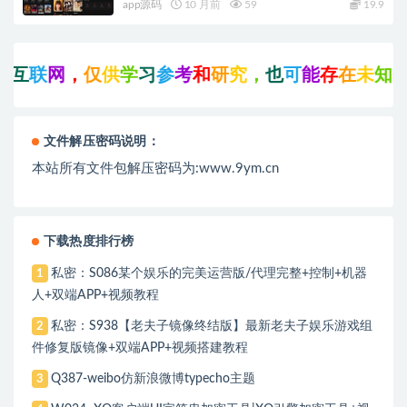
app源码
10 月前
59
19.9
互
联
网
，
仅
供
学
习
参
考
和
研
究
，
也
可
能
存
在
未
知
的
B
文件解压密码说明：
本站所有文件包解压密码为:www.9ym.cn
下载热度排行榜
私密：S086某个娱乐的完美运营版/代理完整+控制+机器
1
人+双端APP+视频教程
私密：S938【老夫子镜像终结版】最新老夫子娱乐游戏组
2
件修复版镜像+双端APP+视频搭建教程
Q387-weibo仿新浪微博typecho主题
3