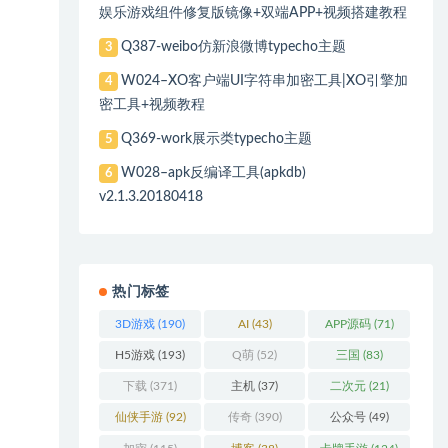
娱乐游戏组件修复版镜像+双端APP+视频搭建教程
Q387-weibo仿新浪微博typecho主题
3
W024–XO客户端UI字符串加密工具|XO引擎加
4
密工具+视频教程
Q369-work展示类typecho主题
5
W028–apk反编译工具(apkdb)
6
v2.1.3.20180418
热门标签
3D游戏
(190)
AI
(43)
APP源码
(71)
H5游戏
(193)
Q萌
(52)
三国
(83)
下载
(371)
主机
(37)
二次元
(21)
仙侠手游
(92)
传奇
(390)
公众号
(49)