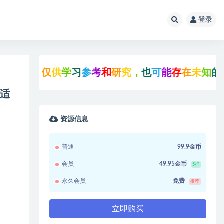
登录
，
仅
供
学
习
参
考
和
研
究
，
也
可
能
存
在
未
知
的
B
U
G
与
站适
资源信息
普通
99.9金币
会员
49.95金币
5折
永久会员
免费
推荐
立即购买