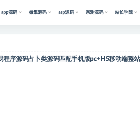
app源码
微擎源码
asp源码
亲测源码
站长学院
声
明
：
所
有
资
源
均
收
集
于
互
联
网
周易程序源码占卜类源码匹配手机版pc+H5移动端整