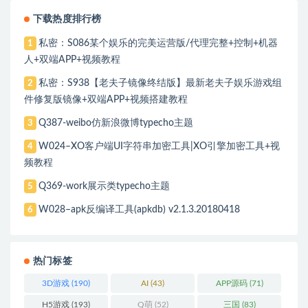
下载热度排行榜
私密：S086某个娱乐的完美运营版/代理完整+控制+机器
1
人+双端APP+视频教程
私密：S938【老夫子镜像终结版】最新老夫子娱乐游戏组
2
件修复版镜像+双端APP+视频搭建教程
Q387-weibo仿新浪微博typecho主题
3
W024–XO客户端UI字符串加密工具|XO引擎加密工具+视
4
频教程
Q369-work展示类typecho主题
5
W028–apk反编译工具(apkdb) v2.1.3.20180418
6
热门标签
3D游戏
(190)
AI
(43)
APP源码
(71)
H5游戏
(193)
Q萌
(52)
三国
(83)