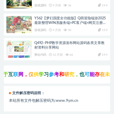
+PC客户端+教程
游戏源码
9 月前
56
19.9
Y562【梦幻国度全功能版】Q萌冒险端游2025
最新整理WIN系服务端+PC客户端+网页注册
+GM工具+GM命令+教程
游戏源码
9 月前
50
19.9
Q492–PHP教学资源发布网站源码各类文章教
材资料分享网站
整站代码
10 月前
66
19.9
于
互
联
网
，
仅
供
学
习
参
考
和
研
究
，
也
可
能
存
在
未
知
的
文件解压密码说明：
本站所有文件包解压密码为:www.9ym.cn