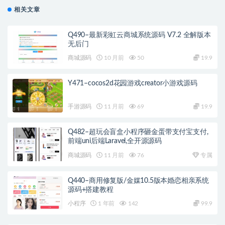
相关文章
Q490–最新彩虹云商城系统源码 V7.2 全解版本
无后门
商城源码
10 月前
50
19.9
Y471–cocos2d花园游戏creator小游戏源码
手游源码
11 月前
69
19.9
Q482–超玩会盲盒小程序砸金蛋带支付宝支付,
前端uni后端Laravel,全开源源码
商城源码
11 月前
76
专属
Q440–商用修复版/金媒10.5版本婚恋相亲系统
源码+搭建教程
小程序
1 年前
142
99.9