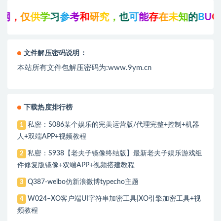
，
仅
供
学
习
参
考
和
研
究
，
也
可
能
存
在
未
知
的
B
U
G
与
文件解压密码说明：
本站所有文件包解压密码为:www.9ym.cn
下载热度排行榜
私密：S086某个娱乐的完美运营版/代理完整+控制+机器
1
人+双端APP+视频教程
私密：S938【老夫子镜像终结版】最新老夫子娱乐游戏组
2
件修复版镜像+双端APP+视频搭建教程
Q387-weibo仿新浪微博typecho主题
3
W024–XO客户端UI字符串加密工具|XO引擎加密工具+视
4
频教程