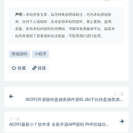
声明：
本站所有文章，如无特殊说明或标注，均为本站原创发
布。任何个人或组织，在未征得本站同意时，禁止复制、盗用、
采集、发布本站内容到任何网站、书籍等各类媒体平台。如若本
站内容侵犯了原著者的合法权益，可联系我们进行处理。
商城源码
小程序
收藏
链接
上一篇
A0393开源版转盘抽奖插件源码 zibi子比转盘抽奖插件
源码 可以自定义奖品控制抽奖的公平性和概率分布
下一篇
A0395最新小丫软件库 全新开源APP源码 PHP后端功能
专区 个人中心等