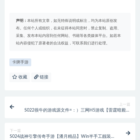
声明：
本站所有文章，如无特殊说明或标注，均为本站原创发
布。任何个人或组织，在未征得本站同意时，禁止复制、盗用、
采集、发布本站内容到任何网站、书籍等各类媒体平台。如若本
站内容侵犯了原著者的合法权益，可联系我们进行处理。
卡牌手游
收藏
链接
上一篇
S022很牛的游戏源文件=：）三网H5游戏【雷霆暗殿动
态时装版】Linux手工服务端+GM授权后台+动态时装
+宠物+背饰+9999转
下一篇
S024战神引擎传奇手游【潘月精品】Win半手工靓装服