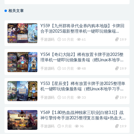
务端+多土城+多活动+攻速+充值后台
相关文章
Y559【九州群将录代金券内购本地版】卡牌回
合手游2025最新整理单机一键即玩镜像端
+Linux手工服务端+本地资源包+GM授权后台
手游源码
10 月前
61
19.9
+教程
Y554【奇幻大陆2】稀有放置卡牌手游2025整
理单机一键即玩镜像服务端（赠Linux本地学习
手工端+GM物品后台+教程）
手游源码
10 月前
48
19.9
Y553【星辰变】稀有放置卡牌手游2025整理单
机一键即玩镜像服务端（赠Linux本地学习手工
端+GM物品后台+教程）
手游源码
10 月前
33
19.9
Y569【1.80热血战神独家三职业[白猪3.1]】战
神引擎传奇手游2025整理复古服务端+热血大陆
+蛮荒大陆+黄金大陆
手游源码
9 月前
96
19.9