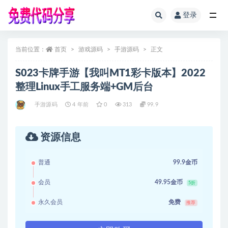
登录
全部
当前位置：
首页
游戏源码
手游源码
正文
S023卡牌手游【我叫MT1彩卡版本】2022
整理Linux手工服务端+GM后台
手游源码
4 年前
0
313
99.9
资源信息
普通
99.9金币
会员
49.95金币
5折
永久会员
免费
推荐