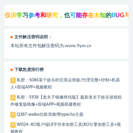
习
参
考
和
研
究
，
也
可
能
存
在
未
知
的
B
U
G
与
瑕
疵
，
可
文件解压密码说明：
本站所有文件包解压密码为:www.9ym.cn
下载热度排行榜
私密：S086某个娱乐的完美运营版/代理完整+控制+机器
1
人+双端APP+视频教程
私密：S938【老夫子镜像终结版】最新老夫子娱乐游戏组
2
件修复版镜像+双端APP+视频搭建教程
Q387-weibo仿新浪微博typecho主题
3
W024–XO客户端UI字符串加密工具|XO引擎加密工具+视
4
频教程