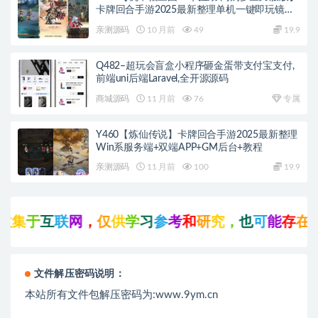
卡牌回合手游2025最新整理单机一键即玩镜像
端+Linux手工服务端+管理后台+运维后台+教程
亲测源码
10 月前
49
19.9
Q482–超玩会盲盒小程序砸金蛋带支付宝支付,
前端uni后端Laravel,全开源源码
商城源码
11 月前
76
专属
Y460【炼仙传说】卡牌回合手游2025最新整理
Win系服务端+双端APP+GM后台+教程
亲测源码
11 月前
100
19.9
集
于
互
联
网
，
仅
供
学
习
参
考
和
研
究
，
也
可
能
存
在
未
文件解压密码说明：
本站所有文件包解压密码为:www.9ym.cn