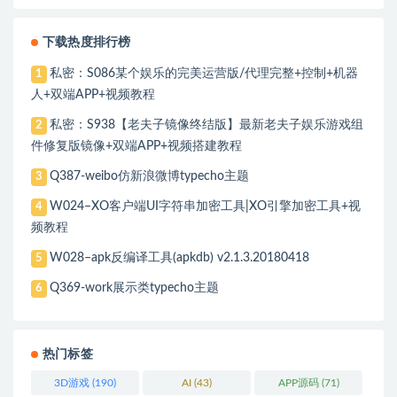
下载热度排行榜
私密：S086某个娱乐的完美运营版/代理完整+控制+机器
1
人+双端APP+视频教程
私密：S938【老夫子镜像终结版】最新老夫子娱乐游戏组
2
件修复版镜像+双端APP+视频搭建教程
Q387-weibo仿新浪微博typecho主题
3
W024–XO客户端UI字符串加密工具|XO引擎加密工具+视
4
频教程
W028–apk反编译工具(apkdb) v2.1.3.20180418
5
Q369-work展示类typecho主题
6
热门标签
3D游戏
(190)
AI
(43)
APP源码
(71)