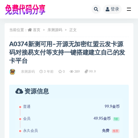
登录
全部
当前位置：
首页
亲测源码
正文
A0374新测可用–开源无加密红盟云发卡源
码对接易支付等支持一键搭建建立自己的发
卡平台
亲测源码
3 年前
0
389
99.9
资源信息
普通
99.9金币
会员
49.95金币
5折
永久会员
免费
推荐