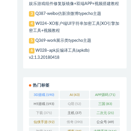
娱乐游戏组件修复版镜像+双端APP+视频搭建教程
Q387-weibo仿新浪微博typecho主题
3
W024–XO客户端UI字符串加密工具|XO引擎加
4
密工具+视频教程
Q369-work展示类typecho主题
5
W028–apk反编译工具(apkdb)
6
v2.1.3.20180418
热门标签
3D游戏
(190)
AI
(43)
APP源码
(71)
H5游戏
(193)
Q萌
(52)
三国
(83)
下载
(371)
主机
(37)
二次元
(21)
仙侠手游
(92)
传奇
(390)
公众号
(49)