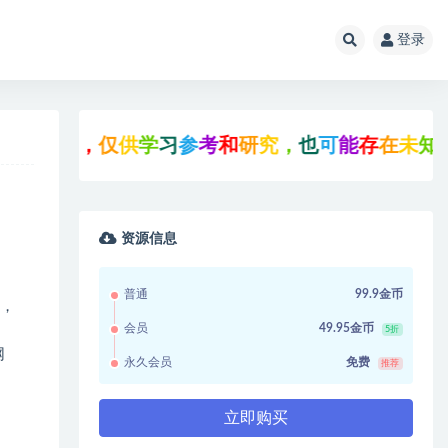
登录
网
，
仅
供
学
习
参
考
和
研
究
，
也
可
能
存
在
未
知
的
B
U
G
与
资源信息
普通
99.9金币
站，
会员
49.95金币
5折
网
永久会员
免费
推荐
立即购买