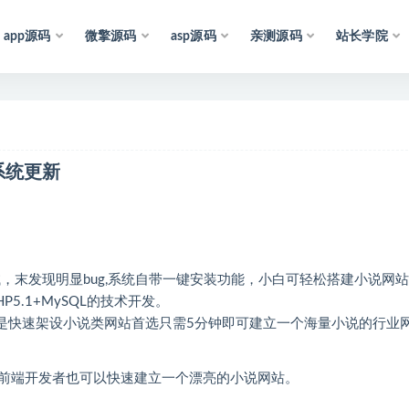
app源码
微擎源码
asp源码
亲测源码
站长学院
声
明
：
所
有
资
源
均
收
集
于
互
联
带系统更新
，末发现明显bug,系统自带一键安装功能，小白可轻松搭建小说网
5.1+MySQL的技术开发。
色，是快速架设小说类网站首选只需5分钟即可建立一个海量小说的行业
前端开发者也可以快速建立一个漂亮的小说网站。